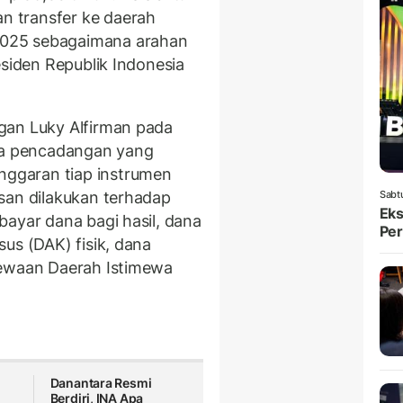
 transfer ke daerah
025 sebagaimana arahan
esiden Republik Indonesia
gan Luky Alfirman pada
a pencadangan yang
ggaran tiap instrumen
san dilakukan terhadap
Sabt
Eks
bayar dana bagi hasil, dana
Per
us (DAK) fisik, dana
mewaan Daerah Istimewa
Danantara Resmi
Berdiri, INA Apa