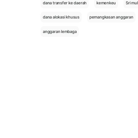
dana transfer ke daerah
kemenkeu
Sri mu
dana alokasi khusus
pemangkasan anggaran
anggaran lembaga