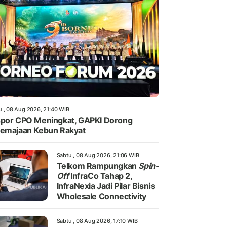
u , 08 Aug 2026, 21:40 WIB
por CPO Meningkat, GAPKI Dorong
emajaan Kebun Rakyat
Sabtu , 08 Aug 2026, 21:06 WIB
Telkom Rampungkan
Spin-
Off
InfraCo Tahap 2,
InfraNexia Jadi Pilar Bisnis
Wholesale Connectivity
Sabtu , 08 Aug 2026, 17:10 WIB