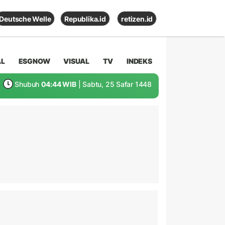
Deutsche Welle
Republika.id
retizen.id
AL
ESGNOW
VISUAL
TV
INDEKS
Shubuh
04:44 WIB
| Sabtu, 25 Safar 1448