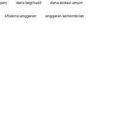
lyani
dana bagi hasil
dana alokasi umum
efisiensi anggaran
anggaran kementerian