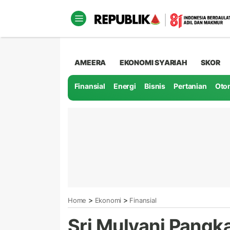
AMEERA
EKONOMI SYARIAH
SKOR
Finansial
Energi
Bisnis
Pertanian
Oto
>
>
Home
Ekonomi
Finansial
Sri Mulyani Pangk