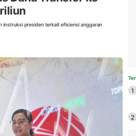
iliun
nstruksi presiden terkait efisiensi anggaran
Ter
1
2