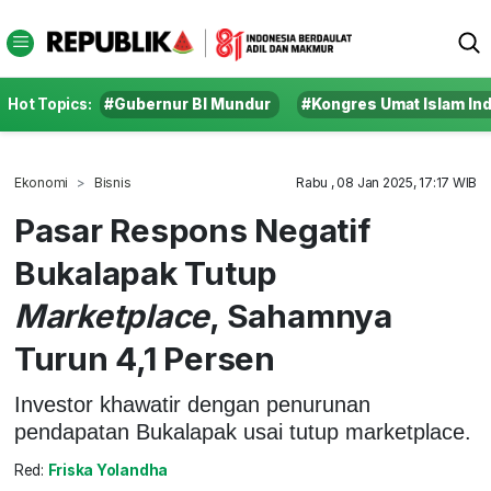
Hot Topics:
#Gubernur BI Mundur
#Kongres Umat Islam In
Ekonomi
Bisnis
Rabu , 08 Jan 2025, 17:17 WIB
Pasar Respons Negatif
Bukalapak Tutup
Marketplace
, Sahamnya
Turun 4,1 Persen
Investor khawatir dengan penurunan
pendapatan Bukalapak usai tutup marketplace.
Red:
Friska Yolandha