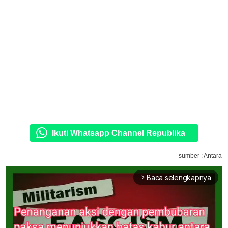
Ikuti Whatsapp Channel Republika
sumber : Antara
Baca selengkapnya
arrow_forward_ios