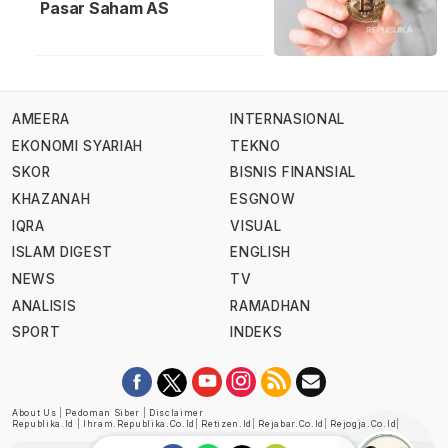
Pasar Saham AS
AMEERA
INTERNASIONAL
EKONOMI SYARIAH
TEKNO
SKOR
BISNIS FINANSIAL
KHAZANAH
ESGNOW
IQRA
VISUAL
ISLAM DIGEST
ENGLISH
NEWS
TV
ANALISIS
RAMADHAN
SPORT
INDEKS
About Us
|
Pedoman Siber
|
Disclaimer
Republika.id
|
Ihram.republika.co.id
|
Retizen.id
|
Rejabar.co.id
|
Rejogja.co.id
|