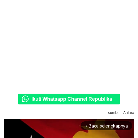
Ikuti Whatsapp Channel Republika
sumber : Antara
Baca selengkapnya
arrow_forward_ios