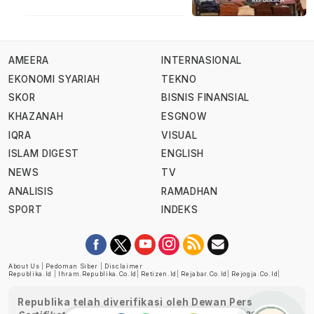
AMEERA
INTERNASIONAL
EKONOMI SYARIAH
TEKNO
SKOR
BISNIS FINANSIAL
KHAZANAH
ESGNOW
IQRA
VISUAL
ISLAM DIGEST
ENGLISH
NEWS
TV
ANALISIS
RAMADHAN
SPORT
INDEKS
About Us
|
Pedoman Siber
|
Disclaimer
Republika.id
|
Ihram.republika.co.id
|
Retizen.id
|
Rejabar.co.id
|
Rejogja.co.id
|
Republika telah diverifikasi oleh Dewan Pers