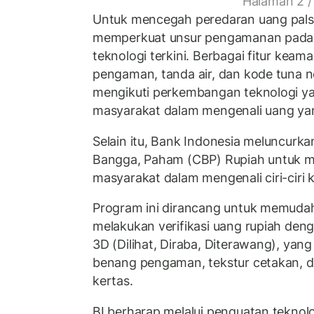
Halaman 2 /
Untuk mencegah peredaran uang palsu,
memperkuat unsur pengamanan pada 
teknologi terkini. Berbagai fitur kea
pengaman, tanda air, dan kode tuna ne
mengikuti perkembangan teknologi 
masyarakat dalam mengenali uang yan
Selain itu, Bank Indonesia meluncurka
Bangga, Paham (CBP) Rupiah untuk me
masyarakat dalam mengenali ciri-ciri k
Program ini dirancang untuk memuda
melakukan verifikasi uang rupiah d
3D (Dilihat, Diraba, Diterawang), ya
benang pengaman, tekstur cetakan, d
kertas.
BI berharap melalui penguatan teknolog