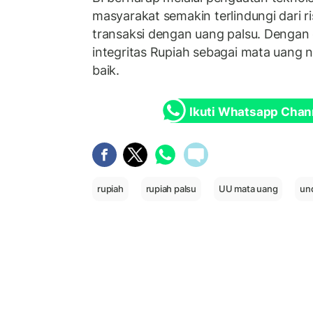
masyarakat semakin terlindungi dari r
transaksi dengan uang palsu. Dengan
integritas Rupiah sebagai mata uang 
baik.
Ikuti Whatsapp Chan
rupiah
rupiah palsu
UU mata uang
un