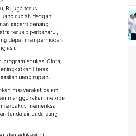
 2
 BI juga terus
uang rupiah dengan
manan seperti benang
tra terus diperbaharui,
yang dapat mempermudah
g asli.
n program edukasi Cinta,
ningkatkan literasi
easlian uang rupiah.
hkan masyarakat dalam
engan menggunakan metode
ng mencakup memeriksa
an tanda air pada uang
i dan edukasi ini,