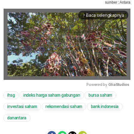
sumber : Antara
Baca selengkapnya
arrow_forward_ios
Powered by 
GliaStudios
ihsg
indeks harga saham gabungan
bursa saham
Mute
investasi saham
rekomendasi saham
bank indonesia
danantara