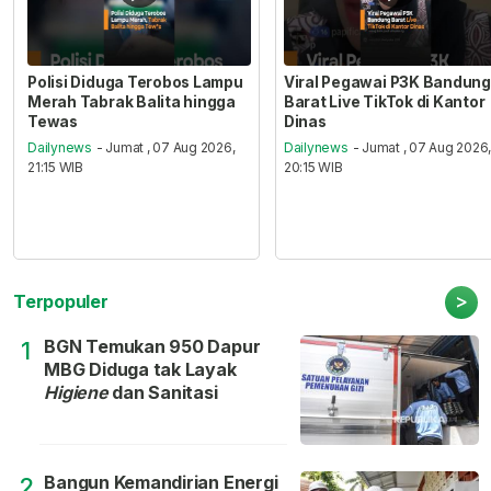
Polisi Diduga Terobos Lampu
Viral Pegawai P3K Bandung
Merah Tabrak Balita hingga
Barat Live TikTok di Kantor
Tewas
Dinas
Dailynews
- Jumat , 07 Aug 2026,
Dailynews
- Jumat , 07 Aug 2026
21:15 WIB
20:15 WIB
>
Terpopuler
BGN Temukan 950 Dapur
1
MBG Diduga tak Layak
Higiene
dan Sanitasi
Bangun Kemandirian Energi
2