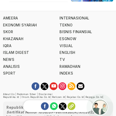
AMEERA
INTERNASIONAL
EKONOMI SYARIAH
TEKNO
SKOR
BISNIS FINANSIAL
KHAZANAH
ESGNOW
IQRA
VISUAL
ISLAM DIGEST
ENGLISH
NEWS
TV
ANALISIS
RAMADHAN
SPORT
INDEKS
About Us
|
Pedoman Siber
|
Disclaimer
Republika.id
|
Ihram.republika.co.id
|
Retizen.id
|
Rejabar.co.id
|
Rejogja.co.id
|
Republika telah diverifikasi oleh Dewan Pers
Sertifikat Nomor 1058/DP-Verifikasi/K/XII/2022