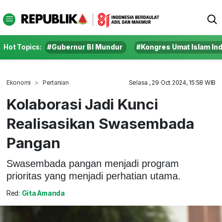
Hot Topics:
#Gubernur BI Mundur
#Kongres Umat Islam In
Ekonomi
Pertanian
Selasa , 29 Oct 2024, 15:58 WIB
Kolaborasi Jadi Kunci
Realisasikan Swasembada
Pangan
Swasembada pangan menjadi program
prioritas yang menjadi perhatian utama.
Red:
Gita Amanda