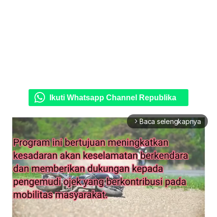
Ikuti Whatsapp Channel Republika
Baca selengkapnya
arrow_forward_ios