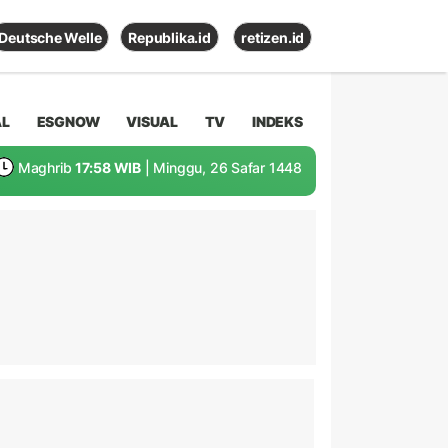
Deutsche Welle
Republika.id
retizen.id
AL
ESGNOW
VISUAL
TV
INDEKS
Maghrib
17:58 WIB
| Minggu, 26 Safar 1448