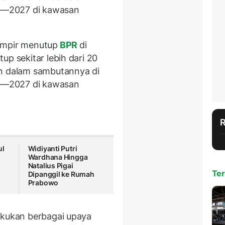
4—2027 di kawasan
ampir menutup
BPR
di
up sekitar lebih dari 20
an dalam sambutannya di
4—2027 di kawasan
ul
Widiyanti Putri
Wardhana Hingga
Natalius Pigai
Ter
Dipanggil ke Rumah
Prabowo
akukan berbagai upaya