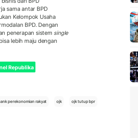
 bisnis dan BPD
ja sama antar BPD
tukan Kelompok Usaha
rmodalan BPD. Dengan
dan penerapan sistem
single
bisa lebih maju dengan
nel Republika
ank perekonomian rakyat
ojk
ojk tutup bpr