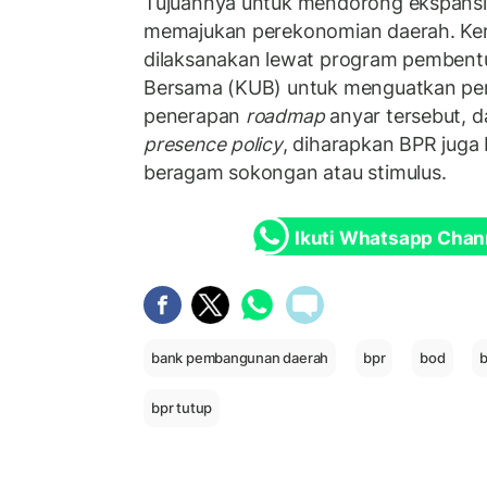
Tujuannya untuk mendorong ekspansi
memajukan perekonomian daerah. Ker
dilaksanakan lewat program pemben
Bersama (KUB) untuk menguatkan pe
penerapan
roadmap
anyar tersebut, 
presence policy
, diharapkan BPR juga 
beragam sokongan atau stimulus.
Ikuti Whatsapp Chan
bank pembangunan daerah
bpr
bod
b
bpr tutup