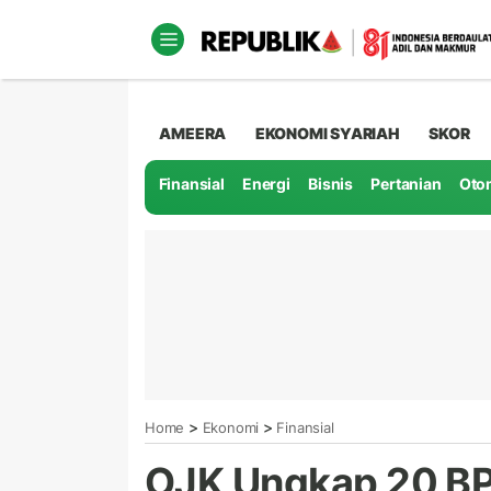
AMEERA
EKONOMI SYARIAH
SKOR
Finansial
Energi
Bisnis
Pertanian
Oto
>
>
Home
Ekonomi
Finansial
OJK Ungkap 20 BP