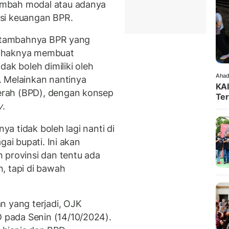
ambah modal atau adanya
isi keuangan BPR.
bertambahnya BPR yang
pihaknya membuat
ak boleh dimiliki oleh
Ahad
. Melainkan nantinya
KAI
rah (BPD), dengan konsep
Ter
y
.
inya tidak boleh lagi nanti di
gai bupati. Ini akan
 provinsi dan tentu ada
, tapi di bawah
n yang terjadi, OJK
pada Senin (14/10/2024).