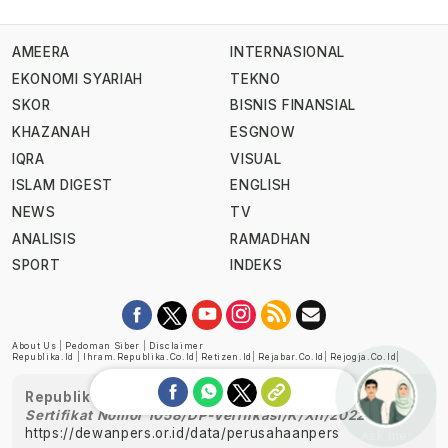
AMEERA
INTERNASIONAL
EKONOMI SYARIAH
TEKNO
SKOR
BISNIS FINANSIAL
KHAZANAH
ESGNOW
IQRA
VISUAL
ISLAM DIGEST
ENGLISH
NEWS
TV
ANALISIS
RAMADHAN
SPORT
INDEKS
About Us
|
Pedoman Siber
|
Disclaimer
Republika.id
|
Ihram.republika.co.id
|
Retizen.id
|
Rejabar.co.id
|
Rejogja.co.id
|
Republika telah diverifikasi oleh Dewan Pers
Sertifikat Nomor 1058/DP-Verifikasi/K/XII/2022
https://dewanpers.or.id/data/perusahaanpers
Ask me!