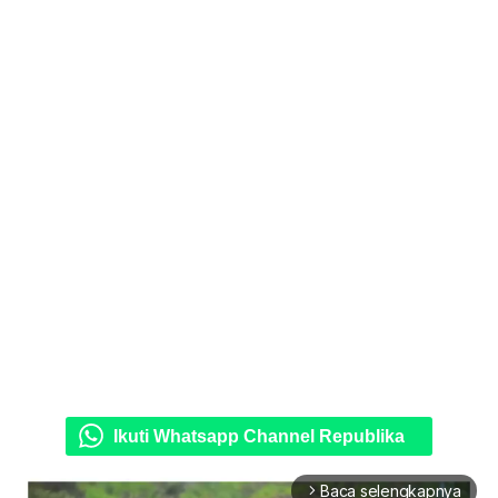
Ikuti Whatsapp Channel Republika
Baca selengkapnya
arrow_forward_ios