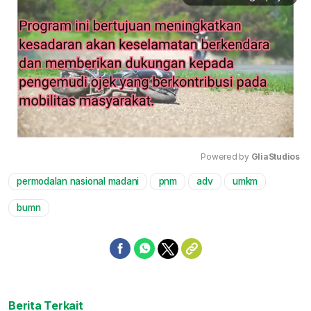
Powered by 
GliaStudios
permodalan nasional madani
pnm
adv
umkm
Mute
bumn
Berita Terkait