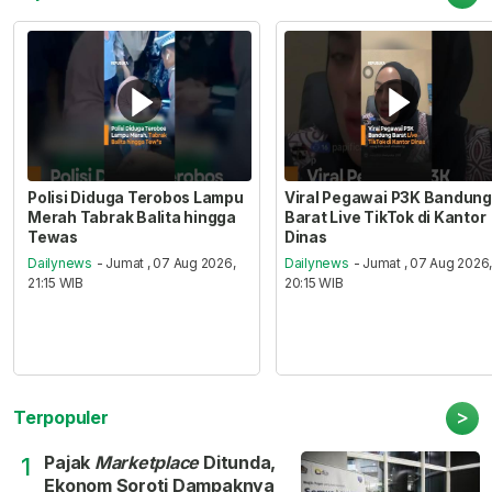
Polisi Diduga Terobos Lampu
Viral Pegawai P3K Bandung
Merah Tabrak Balita hingga
Barat Live TikTok di Kantor
Tewas
Dinas
Dailynews
- Jumat , 07 Aug 2026,
Dailynews
- Jumat , 07 Aug 2026
21:15 WIB
20:15 WIB
>
Terpopuler
Pajak
Marketplace
Ditunda,
1
Ekonom Soroti Dampaknya