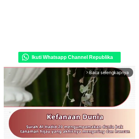
Ikuti Whatsapp Channel Republika
Baca selengkapnya
arrow_forward_ios