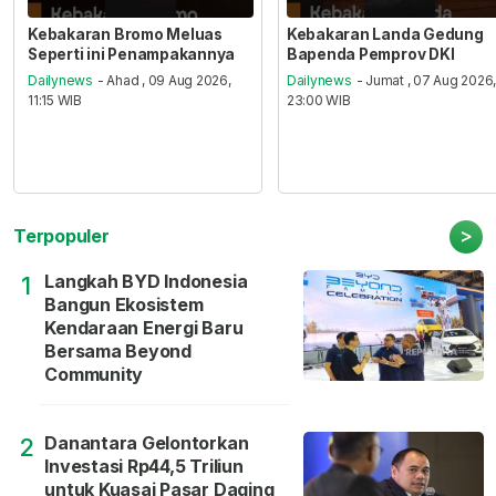
Kebakaran Bromo Meluas
Kebakaran Landa Gedung
Seperti ini Penampakannya
Bapenda Pemprov DKI
Dailynews
- Ahad , 09 Aug 2026,
Dailynews
- Jumat , 07 Aug 2026
11:15 WIB
23:00 WIB
>
Terpopuler
Langkah BYD Indonesia
1
Bangun Ekosistem
Kendaraan Energi Baru
Bersama Beyond
Community
Danantara Gelontorkan
2
Investasi Rp44,5 Triliun
untuk Kuasai Pasar Daging