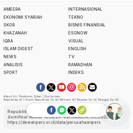
AMEERA
INTERNASIONAL
EKONOMI SYARIAH
TEKNO
SKOR
BISNIS FINANSIAL
KHAZANAH
ESGNOW
IQRA
VISUAL
ISLAM DIGEST
ENGLISH
NEWS
TV
ANALISIS
RAMADHAN
SPORT
INDEKS
About Us
|
Pedoman Siber
|
Disclaimer
Republika.id
|
Ihram.republika.co.id
|
Retizen.id
|
Rejabar.co.id
|
Rejogja.co.id
|
Republika telah diverifikasi oleh Dewan Pers
Sertifikat Nomor 1058/DP-Verifikasi/K/XII/2022
https://dewanpers.or.id/data/perusahaanpers
Ask me!