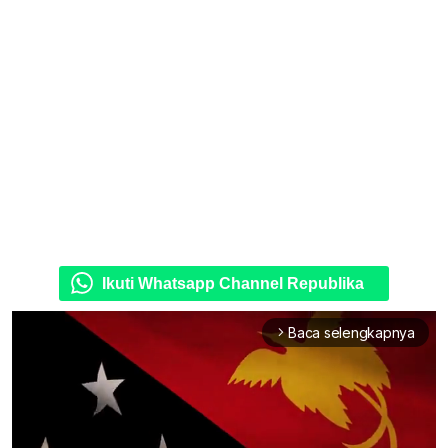
Ikuti Whatsapp Channel Republika
Baca selengkapnya
arrow_forward_ios