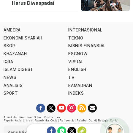
Harus Diwaspadai
AMEERA
INTERNASIONAL
EKONOMI SYARIAH
TEKNO
SKOR
BISNIS FINANSIAL
KHAZANAH
ESGNOW
IQRA
VISUAL
ISLAM DIGEST
ENGLISH
NEWS
TV
ANALISIS
RAMADHAN
SPORT
INDEKS
About Us
|
Pedoman Siber
|
Disclaimer
Republika.id
|
Ihram.republika.co.id
|
Retizen.id
|
Rejabar.co.id
|
Rejogja.co.id
|
Republika telah diverifikasi oleh Dewan Pers