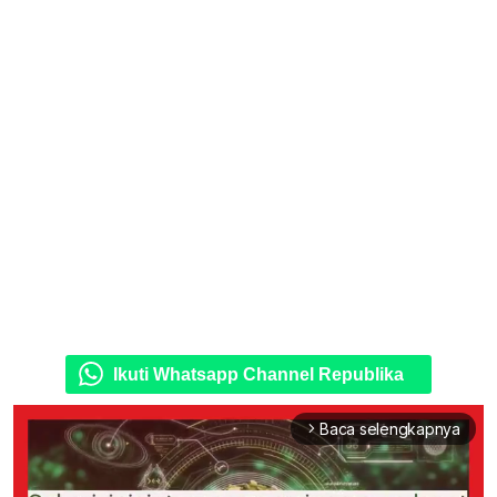
Ikuti Whatsapp Channel Republika
Baca selengkapnya
arrow_forward_ios