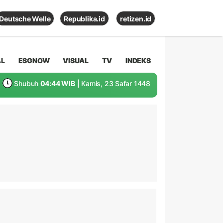
Deutsche Welle
Republika.id
retizen.id
AL
ESGNOW
VISUAL
TV
INDEKS
Shubuh
04:44 WIB
| Kamis, 23 Safar 1448