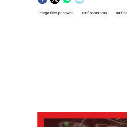
harga tiket pesawat
tarif batas atas
tarif 