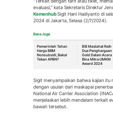
"Terkait dengan tarif atau tiket, me
evaluasi," kata Sekretaris Direktur J
Kemenhub
Sigit Hani Hadiyanto di s
2024 di Jakarta, Selasa (2/7/2024).
Baca Juga
Pemerintah Tahan
BSI Maslahat Raih
Harga BBM
Dua Penghargaan
Nonsubsidi, Bakal
Gold Dalam Acara
Tekan APBN?
Bina Mitra UMKM
Award 2024
Sigit menyampaikan bahwa kajian itu m
dengan usulan dari maskapai penerba
National Air Carrier Association (INACA
menjelaskan lebih mendalam terkait ev
bawah tersebut.