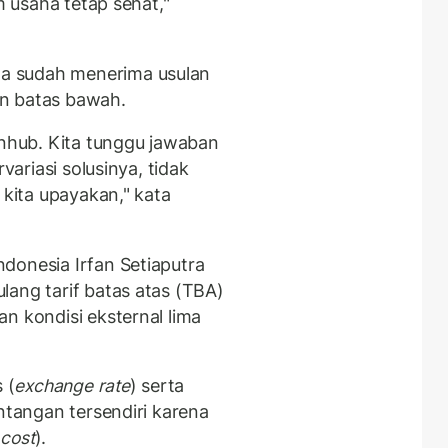
m usaha tetap sehat,"
a sudah menerima usulan
dan batas bawah.
enhub. Kita tunggu jawaban
variasi solusinya, tidak
 kita upayakan," kata
donesia Irfan Setiaputra
lang tarif batas atas (TBA)
n kondisi eksternal lima
 (
exchange rate
) serta
antangan tersendiri karena
(
cost
).