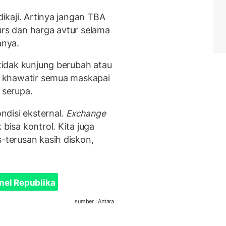
dikaji. Artinya jangan TBA
urs dan harga avtur selama
anya.
 tidak kunjung berubah atau
an khawatir semua maskapai
serupa.
ondisi eksternal.
Exchange
k bisa kontrol. Kita juga
s-terusan kasih diskon,
nel Republika
sumber : Antara