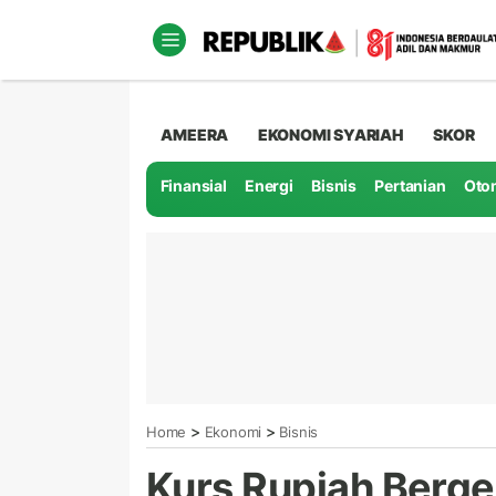
AMEERA
EKONOMI SYARIAH
SKOR
Finansial
Energi
Bisnis
Pertanian
Oto
>
>
Home
Ekonomi
Bisnis
Kurs Rupiah Berg