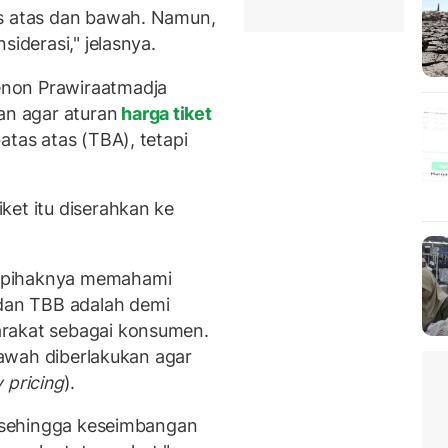
as atas dan bawah. Namun,
siderasi," jelasnya.
non Prawiraatmadja
n agar aturan
harga tiket
atas atas (TBA), tetapi
ket itu diserahkan ke
 pihaknya memahami
an TBB adalah demi
arakat sebagai konsumen.
 bawah diberlakukan agar
 pricing
).
sehingga keseimbangan