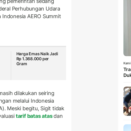
mang pemerintah sedang
enderal Perhubungan Udara
ela Indonesia AERO Summit
Harga Emas Naik Jadi
Rp 1.368.000 per
Gram
Kami
Tra
Duk
asih dilakukan seiring
ngan melalui Indonesia
). Meski begitu, Sigit tidak
aluasi
tarif batas atas
dan