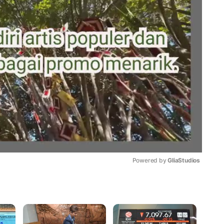
Powered by 
GliaStudios
Mute