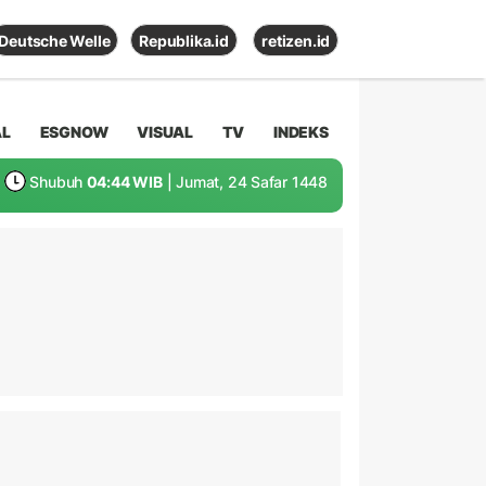
Deutsche Welle
Republika.id
retizen.id
AL
ESGNOW
VISUAL
TV
INDEKS
Shubuh
04:44 WIB
| Jumat, 24 Safar 1448