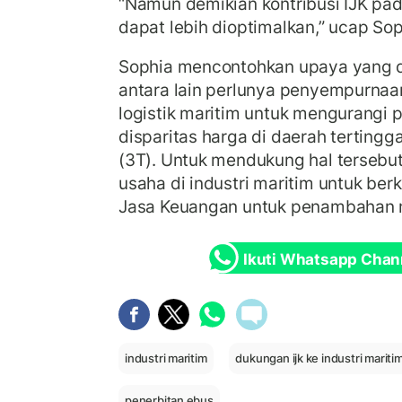
“Namun demikian kontribusi IJK pa
dapat lebih dioptimalkan,” ucap So
Sophia mencontohkan upaya yang d
antara lain perlunya penyempurnaa
logistik maritim untuk mengurangi 
disparitas harga di daerah tertingga
(3T). Untuk mendukung hal tersebu
usaha di industri maritim untuk ber
Jasa Keuangan untuk penambahan m
Ikuti Whatsapp Chan
industri maritim
dukungan ijk ke industri mariti
penerbitan ebus