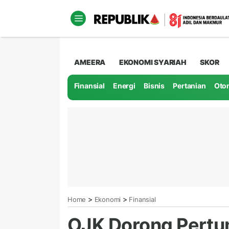
AMEERA
EKONOMI SYARIAH
SKOR
Finansial
Energi
Bisnis
Pertanian
Oto
>
>
Home
Ekonomi
Finansial
OJK Dorong Pertu