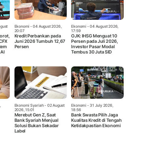
gust
Ekonomi
- 04 August 2026,
Ekonomi
- 04 August 2026,
20:07
17:59
orot,
Kredit Perbankan pada
OJK: IHSG Menguat 10
 CFX
Juni 2026 Tumbuh 12,67
Persen pada Juli 2026,
tem
Persen
Investor Pasar Modal
 AI
Tembus 30 Juta SID
,
Ekonomi Syariah
- 02 August
Ekonomi
- 31 July 2026,
2026, 15:01
18:56
Merebut Gen Z, Saat
Bank Swasta Pilih Jaga
Bank Syariah Menjual
Kualitas Kredit di Tengah
Solusi Bukan Sekadar
Ketidakpastian Ekonomi
Label