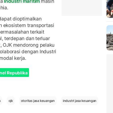
da
Industri maritim
masih
phia.
apat dioptimalkan
n ekosistem transportasi
permasalahan terkait
l, terdepan dan terluar
t, OJK mendorong pelaku
kolaborasi dengan Industri
odal kerja.
nel Republika
m
ojk
otoritas jasa keuangan
industri jasa keuangan