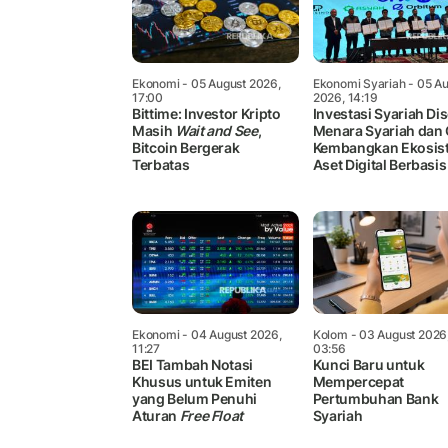
Ekonomi
- 05 August 2026,
Ekonomi Syariah
- 05 Au
17:00
2026, 14:19
Bittime: Investor Kripto
Investasi Syariah Dis
Masih
Wait and See
,
Menara Syariah dan
Bitcoin Bergerak
Kembangkan Ekosis
Terbatas
Aset Digital Berbasis
Ekonomi
- 04 August 2026,
Kolom
- 03 August 2026
11:27
03:56
BEI Tambah Notasi
Kunci Baru untuk
Khusus untuk Emiten
Mempercepat
yang Belum Penuhi
Pertumbuhan Bank
Aturan
Free Float
Syariah