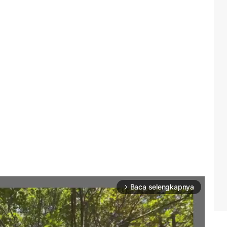
Baca selengkapnya
arrow_forward_ios