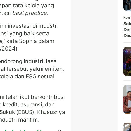
apan tata kelola yang
ntasi
best practice
.
Kami
Sai
 investasi di industri
Dis
nsi yang baik serta
Diw
e
,” kata Sophia dalam
5/2024).
ndorong Industri Jasa
al tersebut yakni emiten.
elola dan ESG sesuai
 telah ikut berkontribusi
 kredit, asuransi, dan
 Sukuk (EBUS). Khususnya
ndustri maritim.