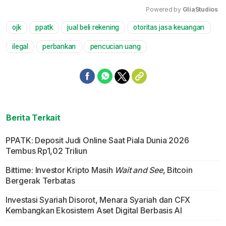
Powered by 
GliaStudios
ojk
ppatk
jual beli rekening
otoritas jasa keuangan
Mute
ilegal
perbankan
pencucian uang
Berita Terkait
PPATK: Deposit Judi Online Saat Piala Dunia 2026
Tembus Rp1,02 Triliun
Bittime: Investor Kripto Masih
Wait and See
, Bitcoin
Bergerak Terbatas
Investasi Syariah Disorot, Menara Syariah dan CFX
Kembangkan Ekosistem Aset Digital Berbasis AI