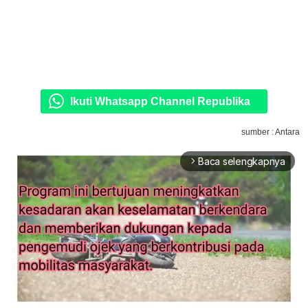
Ikuti Whatsapp Channel Republika
sumber : Antara
Baca selengkapnya
arrow_forward_ios