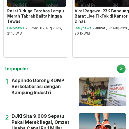
Polisi Diduga Terobos Lampu
Viral Pegawai P3K Bandung
Merah Tabrak Balita hingga
Barat Live TikTok di Kantor
Tewas
Dinas
Dailynews
- Jumat , 07 Aug 2026,
Dailynews
- Jumat , 07 Aug 2026
21:15 WIB
20:15 WIB
>
Terpopuler
Asprindo Dorong KDMP
1
Berkolaborasi dengan
Kampung Industri
DJKI Sita 9.609 Sepatu
2
Pakai Merek Ilegal, Omzet
Usaha Capai Rp 1 Miliar