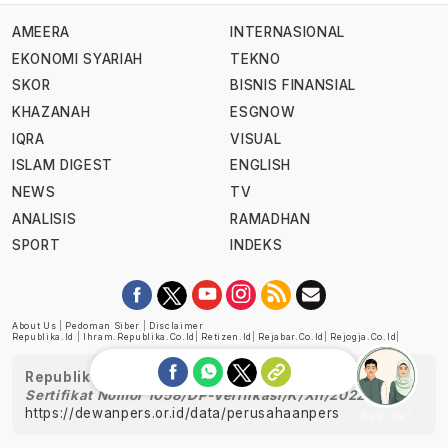
AMEERA
INTERNASIONAL
EKONOMI SYARIAH
TEKNO
SKOR
BISNIS FINANSIAL
KHAZANAH
ESGNOW
IQRA
VISUAL
ISLAM DIGEST
ENGLISH
NEWS
TV
ANALISIS
RAMADHAN
SPORT
INDEKS
About Us
|
Pedoman Siber
|
Disclaimer
Republika.id
|
Ihram.republika.co.id
|
Retizen.id
|
Rejabar.co.id
|
Rejogja.co.id
|
Republika telah diverifikasi oleh Dewan Pers
Sertifikat Nomor 1058/DP-Verifikasi/K/XII/2022
https://dewanpers.or.id/data/perusahaanpers
Ask me!