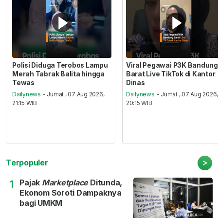
Polisi Diduga Terobos Lampu
Viral Pegawai P3K Bandung
Merah Tabrak Balita hingga
Barat Live TikTok di Kantor
Tewas
Dinas
Dailynews
- Jumat , 07 Aug 2026,
Dailynews
- Jumat , 07 Aug 2026
21:15 WIB
20:15 WIB
>
Terpopuler
Pajak
Marketplace
Ditunda,
1
Ekonom Soroti Dampaknya
bagi UMKM