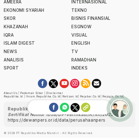
AMEERA
INTERNASIONAL
EKONOMI SYARIAH
TEKNO
SKOR
BISNIS FINANSIAL
KHAZANAH
ESGNOW
IQRA
VISUAL
ISLAM DIGEST
ENGLISH
NEWS
TV
ANALISIS
RAMADHAN
SPORT
INDEKS
About Us
|
Pedoman Siber
|
Disclaimer
Republika.id
|
Ihram.republika.co.id
|
Retizen.id
|
Rejabar.co.id
|
Rejogja.co.id
|
Republika telah diverifikasi oleh Dewan Pers
Sertifikat Nomor 1058/DP-Verifikasi/K/XII/2022
https://dewanpers.or.id/data/perusahaanpers
Ask me!
© 2026 PT Republika Media Mandiri - All Rights Reserved.