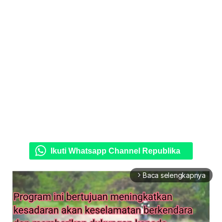
Ikuti Whatsapp Channel Republika
Baca selengkapnya
arrow_forward_ios