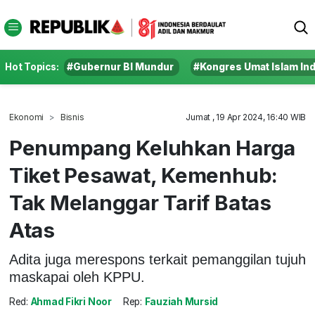
Hot Topics:
#Gubernur BI Mundur
#Kongres Umat Islam In
Ekonomi
Bisnis
Jumat , 19 Apr 2024, 16:40 WIB
Penumpang Keluhkan Harga
Tiket Pesawat, Kemenhub:
Tak Melanggar Tarif Batas
Atas
Adita juga merespons terkait pemanggilan tujuh
maskapai oleh KPPU.
Red:
Ahmad Fikri Noor
Rep:
Fauziah Mursid