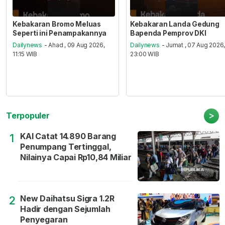
Kebakaran Bromo Meluas
Kebakaran Landa Gedung
Seperti ini Penampakannya
Bapenda Pemprov DKI
Dailynews
- Ahad , 09 Aug 2026,
Dailynews
- Jumat , 07 Aug 2026
11:15 WIB
23:00 WIB
>
Terpopuler
KAI Catat 14.890 Barang
1
Penumpang Tertinggal,
Nilainya Capai Rp10,84 Miliar
New Daihatsu Sigra 1.2R
2
Hadir dengan Sejumlah
Penyegaran