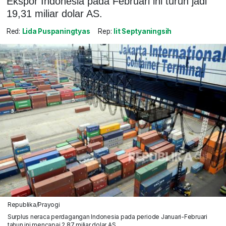
Ekspor Indonesia pada Februari ini turun jadi
19,31 miliar dolar AS.
Red:
Lida Puspaningtyas
Rep:
Iit Septyaningsih
Republika/Prayogi
Surplus neraca perdagangan Indonesia pada periode Januari-Februari
tahun ini mencapai 2,87 miliar dolar AS.