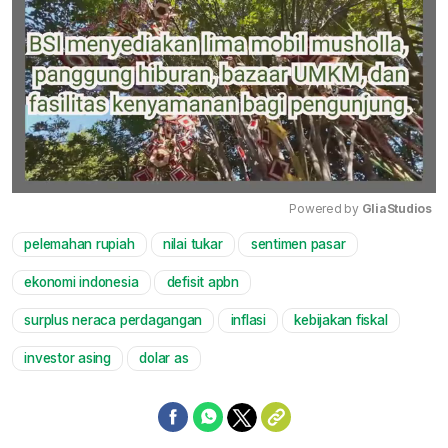
Powered by 
GliaStudios
pelemahan rupiah
nilai tukar
sentimen pasar
Mute
ekonomi indonesia
defisit apbn
surplus neraca perdagangan
inflasi
kebijakan fiskal
investor asing
dolar as