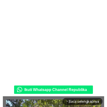
Ikuti Whatsapp Channel Republika
Baca selengkapnya
arrow_forward_ios