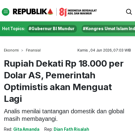
Hot Topics:
#Gubernur BI Mundur
#Kongres Umat Islam In
Ekonomi
Finansial
Kamis , 04 Jun 2026, 07:03 WIB
Rupiah Dekati Rp 18.000 per
Dolar AS, Pemerintah
Optimistis akan Menguat
Lagi
Analis menilai tantangan domestik dan global
masih membayangi.
Red:
Gita Amanda
Rep:
Dian Fath Risalah