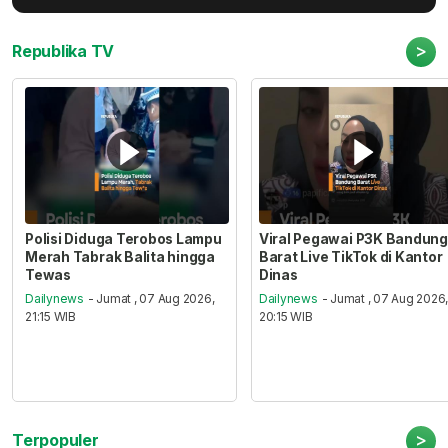
>
Republika TV
Polisi Diduga Terobos Lampu
Viral Pegawai P3K Bandung
Merah Tabrak Balita hingga
Barat Live TikTok di Kantor
Tewas
Dinas
Dailynews
- Jumat , 07 Aug 2026,
Dailynews
- Jumat , 07 Aug 2026
21:15 WIB
20:15 WIB
>
Terpopuler