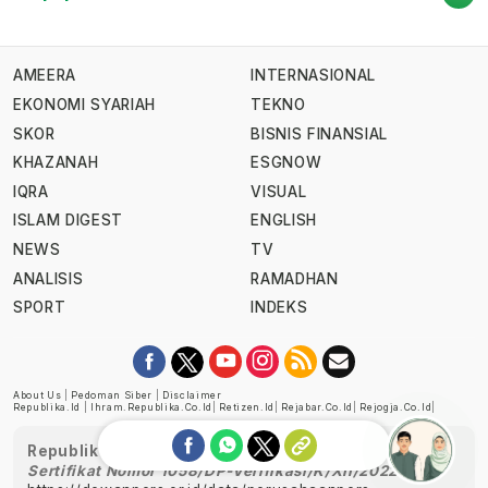
AMEERA
INTERNASIONAL
EKONOMI SYARIAH
TEKNO
SKOR
BISNIS FINANSIAL
KHAZANAH
ESGNOW
IQRA
VISUAL
ISLAM DIGEST
ENGLISH
NEWS
TV
ANALISIS
RAMADHAN
SPORT
INDEKS
About Us
|
Pedoman Siber
|
Disclaimer
Republika.id
|
Ihram.republika.co.id
|
Retizen.id
|
Rejabar.co.id
|
Rejogja.co.id
|
Republika telah diverifikasi oleh Dewan Pers
Sertifikat Nomor 1058/DP-Verifikasi/K/XII/2022