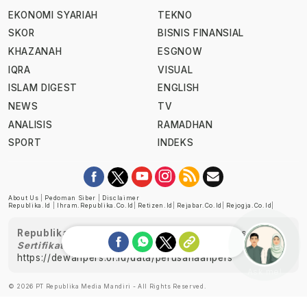
EKONOMI SYARIAH
TEKNO
SKOR
BISNIS FINANSIAL
KHAZANAH
ESGNOW
IQRA
VISUAL
ISLAM DIGEST
ENGLISH
NEWS
TV
ANALISIS
RAMADHAN
SPORT
INDEKS
About Us
|
Pedoman Siber
|
Disclaimer
Republika.id
|
Ihram.republika.co.id
|
Retizen.id
|
Rejabar.co.id
|
Rejogja.co.id
|
Republika telah diverifikasi oleh Dewan Pers
Sertifikat Nomor 1058/DP-Verifikasi/K/XII/2022
https://dewanpers.or.id/data/perusahaanpers
Ask me!
© 2026 PT Republika Media Mandiri - All Rights Reserved.