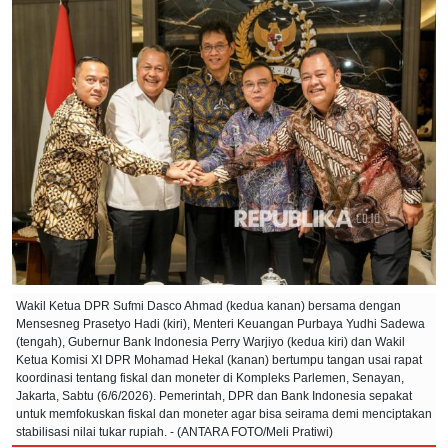
Wakil Ketua DPR Sufmi Dasco Ahmad (kedua kanan) bersama dengan
Mensesneg Prasetyo Hadi (kiri), Menteri Keuangan Purbaya Yudhi Sadewa
(tengah), Gubernur Bank Indonesia Perry Warjiyo (kedua kiri) dan Wakil
Ketua Komisi XI DPR Mohamad Hekal (kanan) bertumpu tangan usai rapat
koordinasi tentang fiskal dan moneter di Kompleks Parlemen, Senayan,
Jakarta, Sabtu (6/6/2026). Pemerintah, DPR dan Bank Indonesia sepakat
untuk memfokuskan fiskal dan moneter agar bisa seirama demi menciptakan
stabilisasi nilai tukar rupiah. - (ANTARA FOTO/Meli Pratiwi)