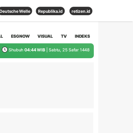
Deutsche Welle
Republika.id
retizen.id
AL
ESGNOW
VISUAL
TV
INDEKS
Shubuh
04:44 WIB
| Sabtu, 25 Safar 1448