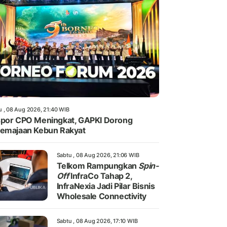
u , 08 Aug 2026, 21:40 WIB
por CPO Meningkat, GAPKI Dorong
emajaan Kebun Rakyat
Sabtu , 08 Aug 2026, 21:06 WIB
Telkom Rampungkan
Spin-
Off
InfraCo Tahap 2,
InfraNexia Jadi Pilar Bisnis
Wholesale Connectivity
Sabtu , 08 Aug 2026, 17:10 WIB