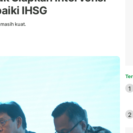
aiki IHSG
 masih kuat.
Ter
1
2