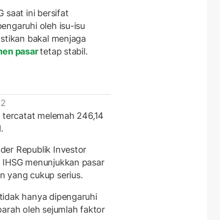
saat ini bersifat
engaruhi oleh isu-isu
astikan bakal menjaga
men pasar
tetap stabil.
 2
G tercatat melemah 246,14
.
der Republik Investor
m IHSG menunjukkan pasar
n yang cukup serius.
tidak hanya dipengaruhi
parah oleh sejumlah faktor