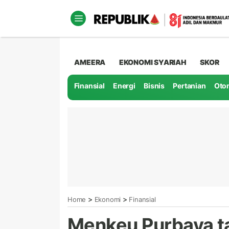
AMEERA
EKONOMI SYARIAH
SKOR
Finansial
Energi
Bisnis
Pertanian
Oto
>
>
Home
Ekonomi
Finansial
Menkeu Purbaya ta