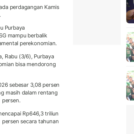
pada perdagangan Kamis
.
u Purbaya
SG mampu berbalik
damental perekonomian.
a, Rabu (3/6), Purbaya
nomian bisa mendorong
026 sebesar 3,08 persen
ng masih dalam rentang
1 persen.
mencapai Rp646,3 triliun
1 persen secara tahunan