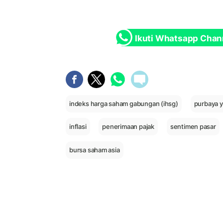
Ikuti Whatsapp Chan
indeks harga saham gabungan (ihsg)
purbaya 
inflasi
penerimaan pajak
sentimen pasar
bursa saham asia