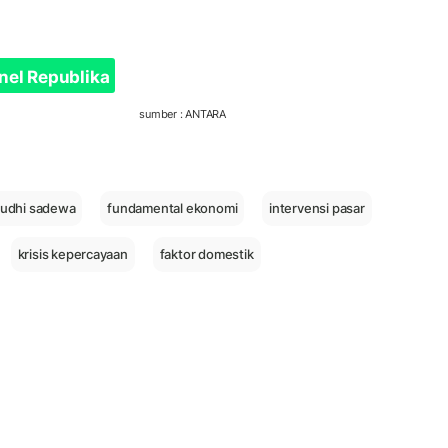
nel Republika
sumber : ANTARA
yudhi sadewa
fundamental ekonomi
intervensi pasar
krisis kepercayaan
faktor domestik