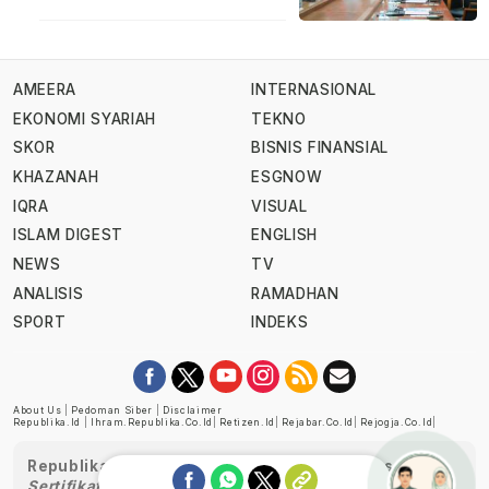
AMEERA
INTERNASIONAL
EKONOMI SYARIAH
TEKNO
SKOR
BISNIS FINANSIAL
KHAZANAH
ESGNOW
IQRA
VISUAL
ISLAM DIGEST
ENGLISH
NEWS
TV
ANALISIS
RAMADHAN
SPORT
INDEKS
About Us
|
Pedoman Siber
|
Disclaimer
Republika.id
|
Ihram.republika.co.id
|
Retizen.id
|
Rejabar.co.id
|
Rejogja.co.id
|
Republika telah diverifikasi oleh Dewan Pers
Sertifikat Nomor 1058/DP-Verifikasi/K/XII/2022