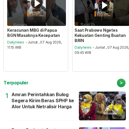
Keracunan MBG di Papua
Saat Prabowo Ngetes
BGN Masaknya Kecepatan
Kekuatan Genting Buatan
BRIN
Dailynews
- Jumat , 07 Aug 2026,
11:15 WIB
Dailynews
- Jumat , 07 Aug 2026
09:45 WIB
>
Terpopuler
Amran Perintahkan Bulog
1
Segera Kirim Beras SPHP ke
Alor Untuk Netralisir Harga