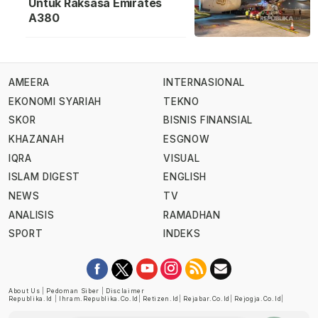
Untuk Raksasa Emirates
A380
AMEERA
INTERNASIONAL
EKONOMI SYARIAH
TEKNO
SKOR
BISNIS FINANSIAL
KHAZANAH
ESGNOW
IQRA
VISUAL
ISLAM DIGEST
ENGLISH
NEWS
TV
ANALISIS
RAMADHAN
SPORT
INDEKS
About Us
|
Pedoman Siber
|
Disclaimer
Republika.id
|
Ihram.republika.co.id
|
Retizen.id
|
Rejabar.co.id
|
Rejogja.co.id
|