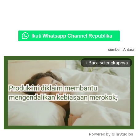
Ikuti Whatsapp Channel Republika
sumber : Antara
Baca selengkapnya
arrow_forward_ios
Powered by 
GliaStudios