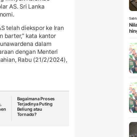
lar AS. Sri Lanka
onomi.
Sabt
Nil
 AS telah diekspor ke Iran
hin
 barter,” kata kantor
 Gunawardena dalam
araan dengan Menteri
lahian, Rabu (21/2/2024),
Bagaimana Proses
,
Terjadinya Puting
nen
Beliung atau
Tornado?