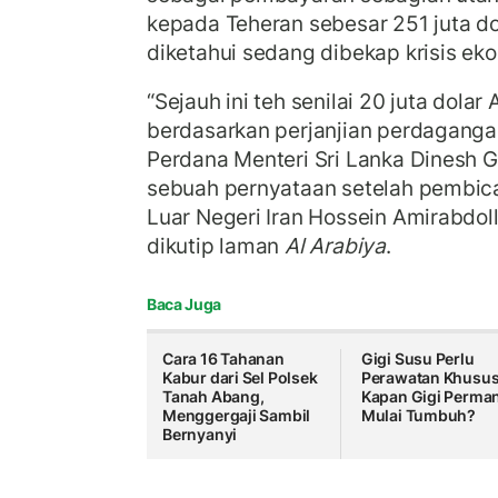
kepada Teheran sebesar 251 juta do
diketahui sedang dibekap krisis ek
“Sejauh ini teh senilai 20 juta dolar
berdasarkan perjanjian perdagangan
Perdana Menteri Sri Lanka Dinesh
sebuah pernyataan setelah pembic
Luar Negeri Iran Hossein Amirabdol
dikutip laman
Al Arabiya
.
Baca Juga
Cara 16 Tahanan
Gigi Susu Perlu
Kabur dari Sel Polsek
Perawatan Khusus
Tanah Abang,
Kapan Gigi Perma
Menggergaji Sambil
Mulai Tumbuh?
Bernyanyi