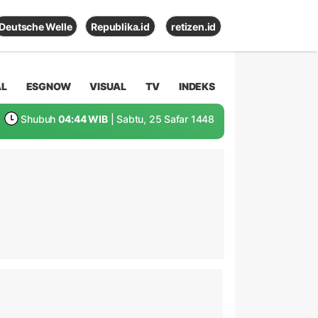
Deutsche Welle
Republika.id
retizen.id
AL
ESGNOW
VISUAL
TV
INDEKS
Shubuh
04:44 WIB
| Sabtu, 25 Safar 1448