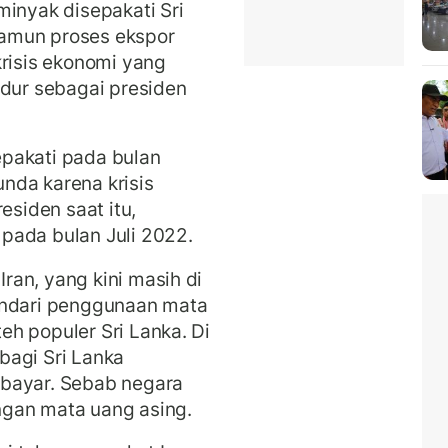
minyak disepakati Sri
amun proses ekspor
krisis ekonomi yang
ur sebagai presiden
pakati pada bulan
nda karena krisis
siden saat itu,
pada bulan Juli 2022.
an, yang kini masih di
indari penggunaan mata
h populer Sri Lanka. Di
 bagi Sri Lanka
 bayar. Sebab negara
ngan mata uang asing.