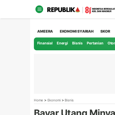
AMEERA
EKONOMI SYARIAH
SKOR
Finansial
Energi
Bisnis
Pertanian
Oto
>
>
Home
Ekonomi
Bisnis
Bayar Utang Minya