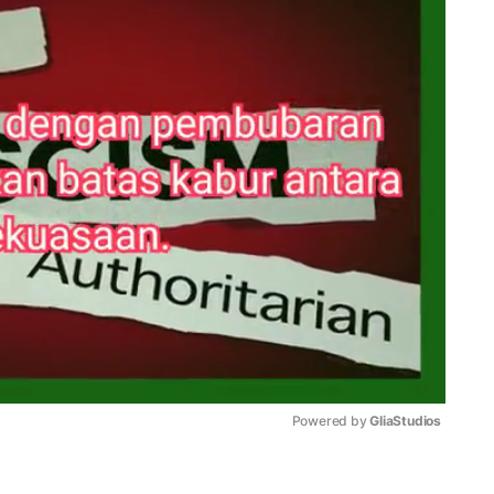
Powered by 
GliaStudios
Mute