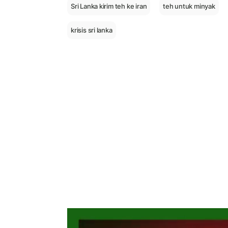
Sri Lanka kirim teh ke iran
teh untuk minyak
krisis sri lanka