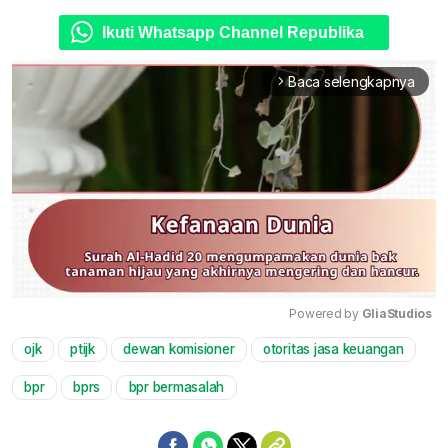
Ikuti Whatsapp Channel Republika
Baca selengkapnya
arrow_forward_ios
Powered by 
GliaStudios
ojk
ptijk
dewan komisioner
otoritas jasa keuangan
Mute
bpr
bprs
bpr bermasalah