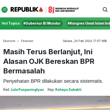
Hot Topics:
#Gubernur BI Mundur
#Kongres Umat Islam In
Ekonomi
Finansial
Selasa , 20 Feb 2024, 17:07 WIB
Masih Terus Berlanjut, Ini
Alasan OJK Bereskan BPR
Bermasalah
Penyehatan BPR dilakukan secara sistematis.
Red:
Lida Puspaningtyas
Rep:
Rahayu Subekti