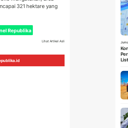
mencapai 321 hektare yang
nel Republika
Lihat Artikel Asli
Juma
Kon
Per
List
publika.id