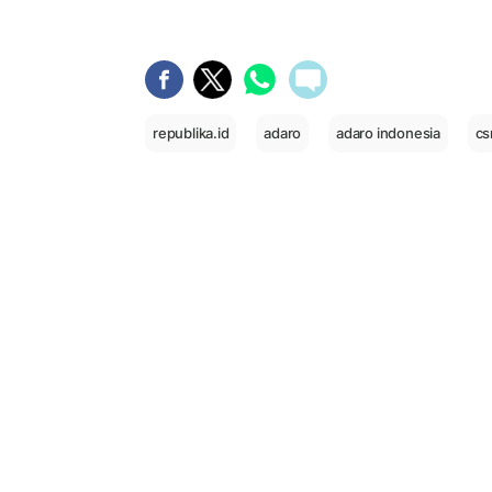
republika.id
adaro
adaro indonesia
cs