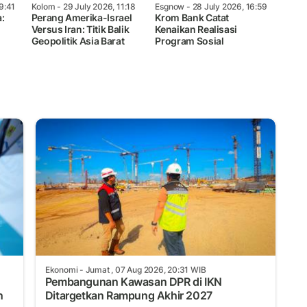
9:41
Kolom
- 29 July 2026, 11:18
Esgnow
- 28 July 2026, 16:59
:
Perang Amerika-Israel
Krom Bank Catat
Versus Iran: Titik Balik
Kenaikan Realisasi
Geopolitik Asia Barat
Program Sosial
Ekonomi
- Jumat , 07 Aug 2026, 20:31 WIB
Pembangunan Kawasan DPR di IKN
n
Ditargetkan Rampung Akhir 2027