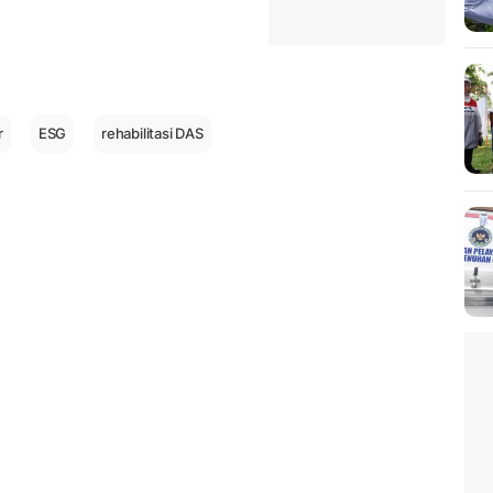
r
ESG
rehabilitasi DAS