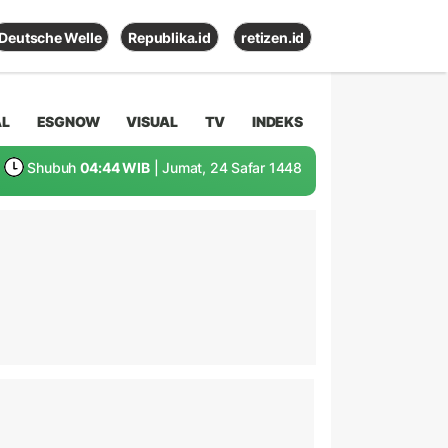
Deutsche Welle
Republika.id
retizen.id
AL
ESGNOW
VISUAL
TV
INDEKS
Shubuh
04:44 WIB
| Jumat, 24 Safar 1448