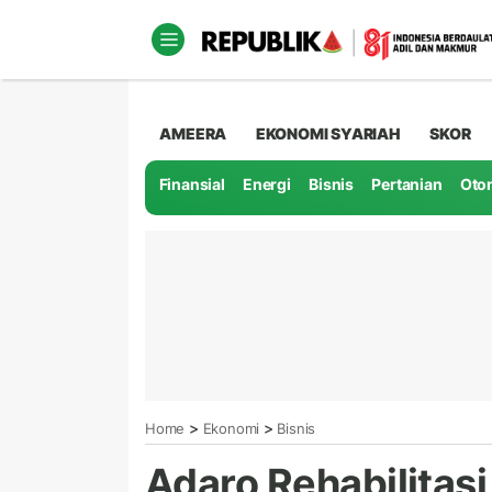
AMEERA
EKONOMI SYARIAH
SKOR
Finansial
Energi
Bisnis
Pertanian
Oto
>
>
Home
Ekonomi
Bisnis
Adaro Rehabilitasi