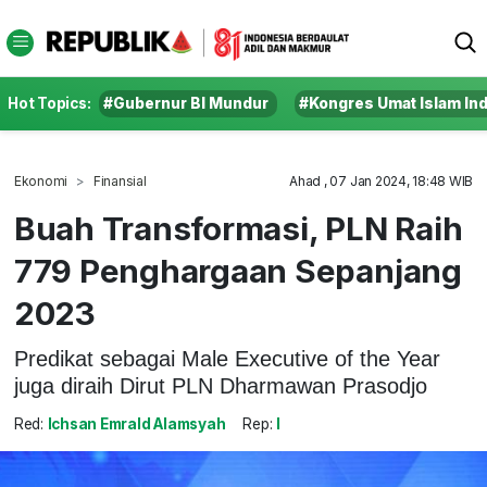
Hot Topics:
#Gubernur BI Mundur
#Kongres Umat Islam In
Ekonomi
Finansial
Ahad , 07 Jan 2024, 18:48 WIB
Buah Transformasi, PLN Raih
779 Penghargaan Sepanjang
2023
Predikat sebagai Male Executive of the Year
juga diraih Dirut PLN Dharmawan Prasodjo
Red:
Ichsan Emrald Alamsyah
Rep:
I