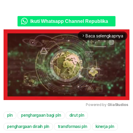
Ikuti Whatsapp Channel Republika
Baca selengkapnya
arrow_forward_ios
Powered by 
GliaStudios
pln
penghargaan bagi pln
dirut pln
Mute
penghargaan diraih pln
transformasi pln
kinerja pln