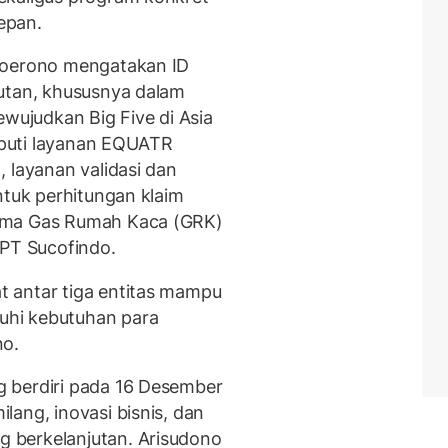
epan.
Soerono mengatakan ID
jutan, khususnya dalam
ewujudkan Big Five di Asia
liputi layanan EQUATR
 layanan validasi dan
ntuk perhitungan klaim
ema Gas Rumah Kaca (GRK)
 PT Sucofindo.
 antar tiga entitas mampu
uhi kebutuhan para
no.
 berdiri pada 16 Desember
ang, inovasi bisnis, dan
 berkelanjutan. Arisudono