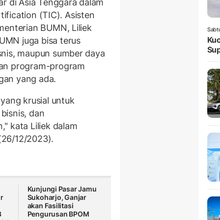
ar di Asia Tenggara dalam
tification (TIC). Asisten
menterian BUMN, Liliek
Sabt
Kuo
MN juga bisa terus
Sup
snis, maupun sumber daya
kan program-program
gan yang ada.
M
yang krusial untuk
bisnis, dan
" kata Liliek dalam
 (26/12/2023).
Kunjungi Pasar Jamu
r
Sukoharjo, Ganjar
a
akan Fasilitasi
3
Pengurusan BPOM