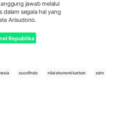
tanggung jawab melalui
s dalam segala hal yang
ta Arisudono.
nel Republika
nesia
sucofindo
nilai ekonomi karbon
sdm