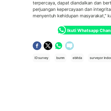
terpercaya, dapat diandalkan dan ber
perjuangan kepercayaan dan integrita
menyentuh kehidupan masyarakat," ka
Ikuti Whatsapp Chan
ID survey
bumn
ebitda
surveyor indo