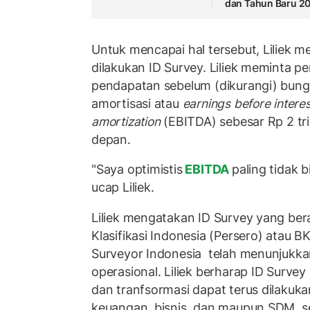
dan Tahun Baru 2
Untuk mencapai hal tersebut, Liliek m
dilakukan ID Survey. Liliek meminta 
pendapatan sebelum (dikurangi) bunga,
amortisasi atau
earnings before interes
amortization
(EBITDA) sebesar Rp 2 tri
depan.
"Saya optimistis
EBITDA
paling tidak b
ucap Liliek.
Liliek mengatakan ID Survey yang be
Klasifikasi Indonesia (Persero) atau B
Surveyor Indonesia telah menunjukkan
operasional. Liliek berharap ID Surve
dan tranfsormasi dapat terus dilakuka
keuangan, bisnis, dan maupun SDM, s