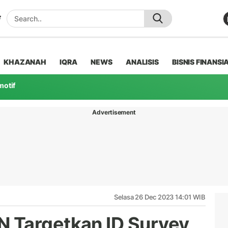
KHAZANAH
IQRA
NEWS
ANALISIS
BISNIS FINANSI
motif
Advertisement
Selasa 26 Dec 2023 14:01 WIB
 Targetkan ID Survey