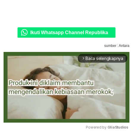
Ikuti Whatsapp Channel Republika
sumber : Antara
Baca selengkapnya
arrow_forward_ios
Powered by 
GliaStudios