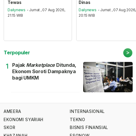
Tewas
Dinas
Dailynews
- Jumat , 07 Aug 2026,
Dailynews
- Jumat , 07 Aug 2026
21:15 WIB
20:15 WIB
>
Terpopuler
Pajak
Marketplace
Ditunda,
1
Ekonom Soroti Dampaknya
bagi UMKM
AMEERA
INTERNASIONAL
EKONOMI SYARIAH
TEKNO
SKOR
BISNIS FINANSIAL
KHAZANAH
ESGNOW