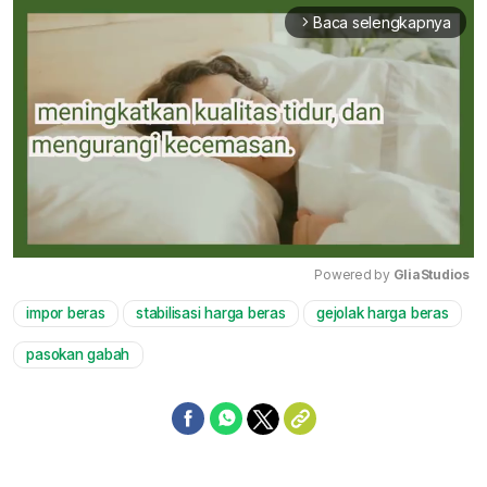
Baca selengkapnya
arrow_forward_ios
Powered by 
GliaStudios
impor beras
stabilisasi harga beras
gejolak harga beras
Mute
pasokan gabah