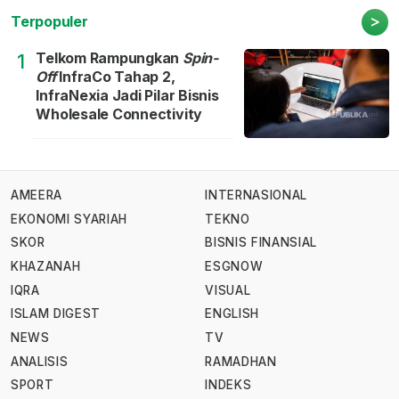
>
Terpopuler
Telkom Rampungkan
Spin-
1
Off
InfraCo Tahap 2,
InfraNexia Jadi Pilar Bisnis
Wholesale Connectivity
AMEERA
INTERNASIONAL
EKONOMI SYARIAH
TEKNO
SKOR
BISNIS FINANSIAL
KHAZANAH
ESGNOW
IQRA
VISUAL
ISLAM DIGEST
ENGLISH
NEWS
TV
ANALISIS
RAMADHAN
SPORT
INDEKS