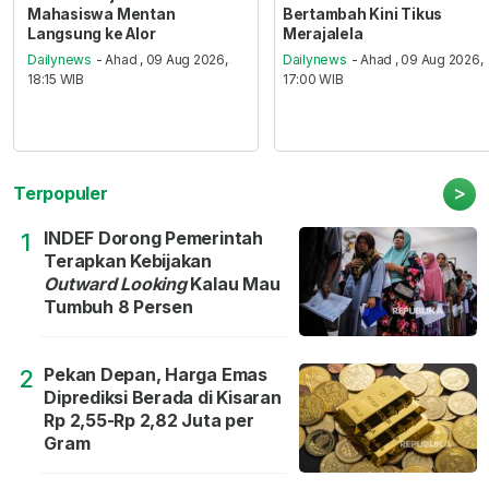
Mahasiswa Mentan
Bertambah Kini Tikus
Langsung ke Alor
Merajalela
Dailynews
- Ahad , 09 Aug 2026,
Dailynews
- Ahad , 09 Aug 2026,
18:15 WIB
17:00 WIB
>
Terpopuler
INDEF Dorong Pemerintah
1
Terapkan Kebijakan
Outward Looking
Kalau Mau
Tumbuh 8 Persen
Pekan Depan, Harga Emas
2
Diprediksi Berada di Kisaran
Rp 2,55-Rp 2,82 Juta per
Gram