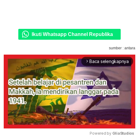
Ikuti Whatsapp Channel Republika
sumber : antara
Baca selengkapnya
arrow_forward_ios
Powered by 
GliaStudios