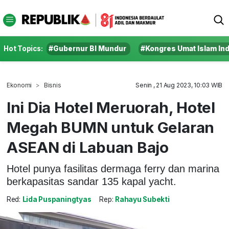
Hot Topics:
#Gubernur BI Mundur
#Kongres Umat Islam In
Ekonomi
Bisnis
Senin , 21 Aug 2023, 10:03 WIB
Ini Dia Hotel Meruorah, Hotel
Megah BUMN untuk Gelaran
ASEAN di Labuan Bajo
Hotel punya fasilitas dermaga ferry dan marina
berkapasitas sandar 135 kapal yacht.
Red:
Lida Puspaningtyas
Rep:
Rahayu Subekti