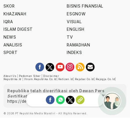
SKOR
BISNIS FINANSIAL
KHAZANAH
ESGNOW
IQRA
VISUAL
ISLAM DIGEST
ENGLISH
NEWS
TV
ANALISIS
RAMADHAN
SPORT
INDEKS
About Us
|
Pedoman Siber
|
Disclaimer
Republika.id
|
Ihram.republika.co.id
|
Retizen.id
|
Rejabar.co.id
|
Rejogja.co.id
|
Republika telah diverifikasi oleh Dewan Pers
Sertifikat Nomor 1058/DP-Verifikasi/K/XII/2022
https://dewanpers.or.id/data/perusahaanpers
Ask me!
© 2026 PT Republika Media Mandiri - All Rights Reserved.