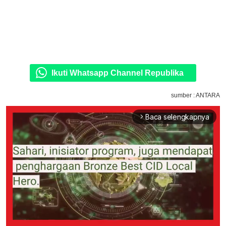
Ikuti Whatsapp Channel Republika
sumber : ANTARA
Baca selengkapnya
arrow_forward_ios