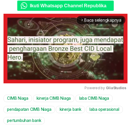
Ikuti Whatsapp Channel Republika
Baca selengkapnya
arrow_forward_ios
Powered by 
GliaStudios
CIMB Niaga
kinerja CIMB Niaga
laba CIMB Niaga
Mute
pendapatan CIMB Niaga
kinerja bank
laba operasional
pertumbuhan bank