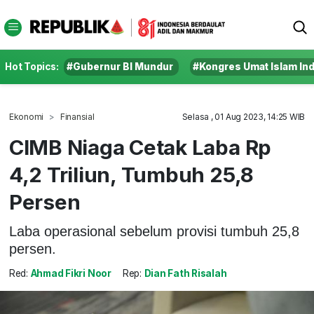
Hot Topics:
#Gubernur BI Mundur
#Kongres Umat Islam In
Ekonomi
Finansial
Selasa , 01 Aug 2023, 14:25 WIB
CIMB Niaga Cetak Laba Rp
4,2 Triliun, Tumbuh 25,8
Persen
Laba operasional sebelum provisi tumbuh 25,8
persen.
Red:
Ahmad Fikri Noor
Rep:
Dian Fath Risalah