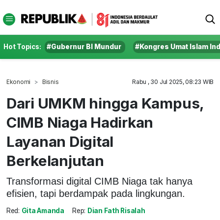
Hot Topics:
#Gubernur BI Mundur
#Kongres Umat Islam In
Ekonomi
Bisnis
Rabu , 30 Jul 2025, 08:23 WIB
Dari UMKM hingga Kampus,
CIMB Niaga Hadirkan
Layanan Digital
Berkelanjutan
Transformasi digital CIMB Niaga tak hanya
efisien, tapi berdampak pada lingkungan.
Red:
Gita Amanda
Rep:
Dian Fath Risalah