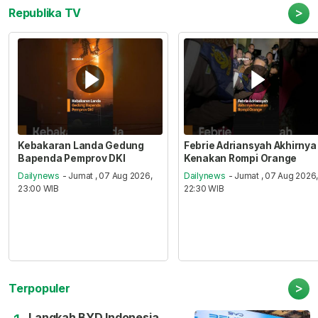
>
Republika TV
Kebakaran Landa Gedung
Febrie Adriansyah Akhirnya
Bapenda Pemprov DKI
Kenakan Rompi Orange
Dailynews
- Jumat , 07 Aug 2026,
Dailynews
- Jumat , 07 Aug 2026
23:00 WIB
22:30 WIB
>
Terpopuler
Langkah BYD Indonesia