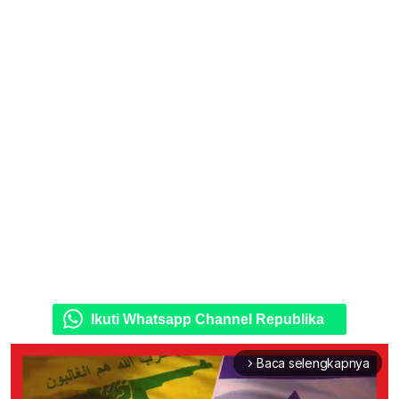
Ikuti Whatsapp Channel Republika
Baca selengkapnya
arrow_forward_ios