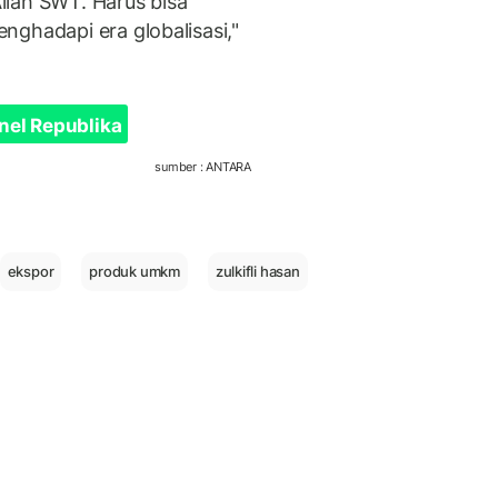
llah SWT. Harus bisa
nghadapi era globalisasi,"
nel Republika
sumber : ANTARA
ekspor
produk umkm
zulkifli hasan