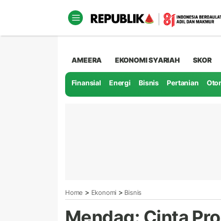
AMEERA
EKONOMI SYARIAH
SKOR
Finansial
Energi
Bisnis
Pertanian
Oto
>
>
Home
Ekonomi
Bisnis
Mendag: Cinta Pr