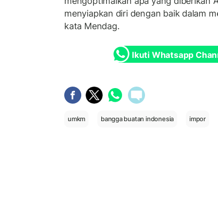
mengoptimalkan apa yang diberikan A
menyiapkan diri dengan baik dalam me
kata Mendag.
Ikuti Whatsapp Chan
umkm
bangga buatan indonesia
impor