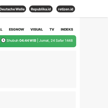
Deutsche Welle
Republika.id
retizen.id
AL
ESGNOW
VISUAL
TV
INDEKS
Shubuh
04:44 WIB
| Jumat, 24 Safar 1448