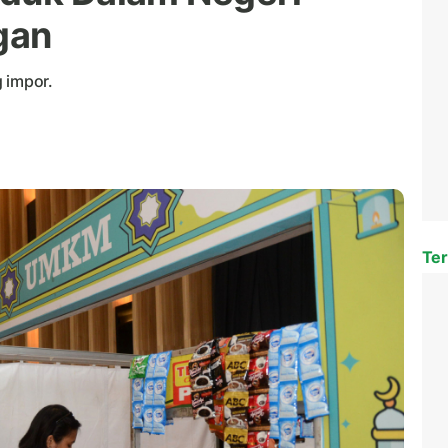
gan
 impor.
Ter