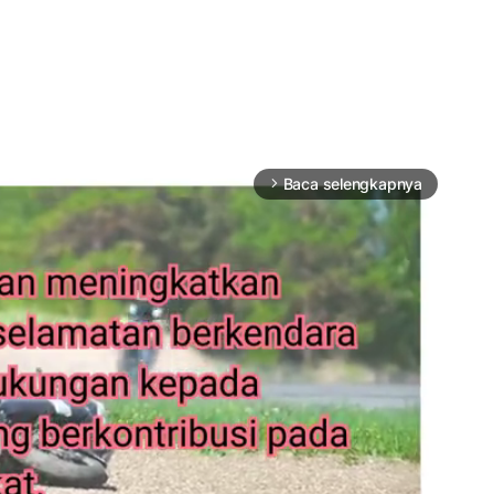
Baca selengkapnya
arrow_forward_ios