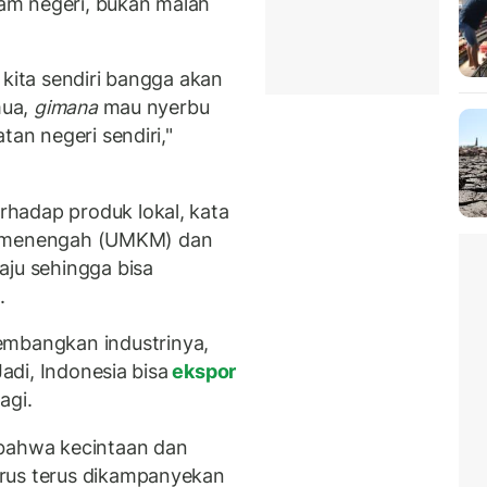
am negeri, bukan malah
 kita sendiri bangga akan
mua,
gimana
mau nyerbu
tan negeri sendiri,"
hadap produk lokal, kata
dan menengah (UMKM) dan
aju sehingga bisa
.
bangkan industrinya,
Jadi, Indonesia bisa
ekspor
agi.
 bahwa kecintaan dan
rus terus dikampanyekan