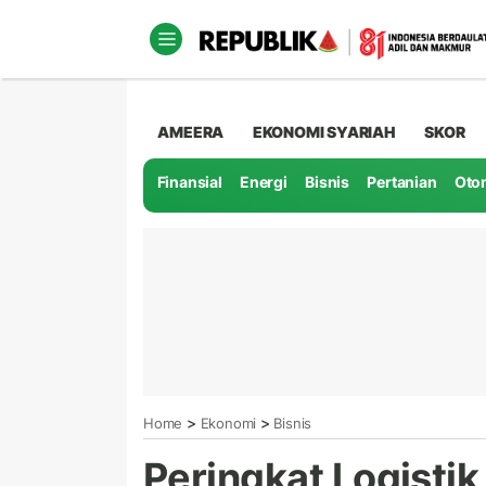
AMEERA
EKONOMI SYARIAH
SKOR
Finansial
Energi
Bisnis
Pertanian
Oto
>
>
Home
Ekonomi
Bisnis
Peringkat Logistik