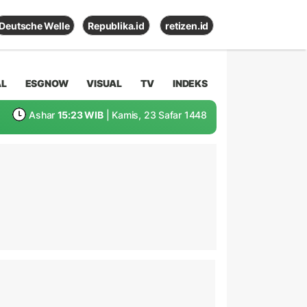
Deutsche Welle
Republika.id
retizen.id
AL
ESGNOW
VISUAL
TV
INDEKS
Ashar
15:23 WIB
| Kamis, 23 Safar 1448