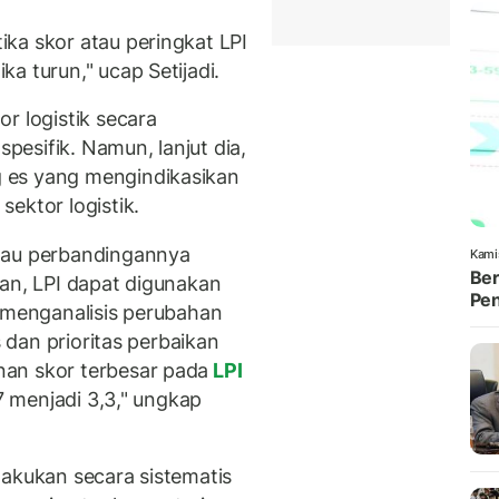
ka skor atau peringkat LPI
a turun," ucap Setijadi.
r logistik secara
spesifik. Namun, lanjut dia,
 es yang mengindikasikan
ektor logistik.
tau perbandingannya
Kami
Ber
kan, LPI dapat digunakan
Pen
n menganalisis perubahan
s dan prioritas perbaikan
an skor terbesar pada
LPI
7 menjadi 3,3," ungkap
lakukan secara sistematis