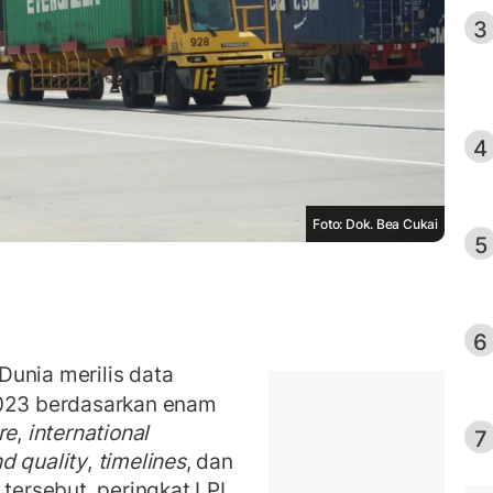
3
4
Foto: Dok. Bea Cukai
5
6
unia merilis data
2023 berdasarkan enam
re
,
international
7
d quality
,
timelines
, dan
 tersebut, peringkat LPI