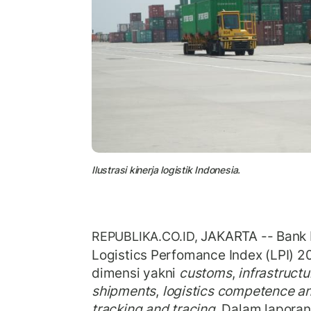
Ilustrasi kinerja logistik Indonesia.
JAKARTA -- Bank D
REPUBLIKA.CO.ID,
Logistics Perfomance Index (LPI) 
dimensi yakni
customs
,
infrastructu
shipments
,
logistics competence an
tracking and tracing
. Dalam laporan