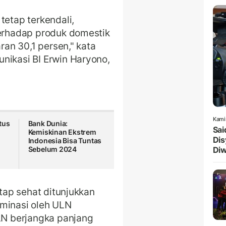
tetap terkendali,
erhadap produk domestik
aran 30,1 persen," kata
nikasi BI Erwin Haryono,
Kami
tus
Bank Dunia:
Sai
Kemiskinan Ekstrem
Dis
Indonesia Bisa Tuntas
Sebelum 2024
Diw
etap sehat ditunjukkan
ominasi oleh ULN
ULN berjangka panjang