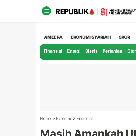
AMEERA
EKONOMI SYARIAH
SKOR
Finansial
Energi
Bisnis
Pertanian
Oto
>
>
Home
Ekonomi
Finansial
Masih Amankah Ut