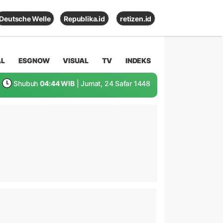
Deutsche Welle
Republika.id
retizen.id
AL
ESGNOW
VISUAL
TV
INDEKS
Shubuh
04:44 WIB
| Jumat, 24 Safar 1448