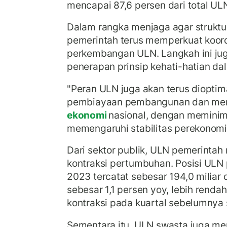
mencapai 87,6 persen dari total UL
Dalam rangka menjaga agar struktur
pemerintah terus memperkuat koor
perkembangan ULN. Langkah ini jug
penerapan prinsip kehati-hatian d
"Peran ULN juga akan terus diopt
pembiayaan pembangunan dan men
ekonomi
nasional, dengan meminima
memengaruhi stabilitas perekonomia
Dari sektor publik, ULN pemerintah 
kontraksi pertumbuhan. Posisi ULN 
2023 tercatat sebesar 194,0 miliar d
sebesar 1,1 persen yoy, lebih rend
kontraksi pada kuartal sebelumnya 
Sementara itu, ULN swasta juga me