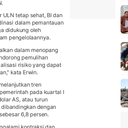
N.
 ULN tetap sehat, BI dan
dinasi dalam pemantauan
a didukung oleh
alam pengelolaannya.
imalkan dalam menopang
dorong pemulihan
lisasi risiko yang dapat
n," kata Erwin.
melanjutkan tren
pemerintah pada kuartal I
olar AS, atau turun
ah dibandingkan dengan
sebesar 6,8 persen.
ngalami kontraksi dan