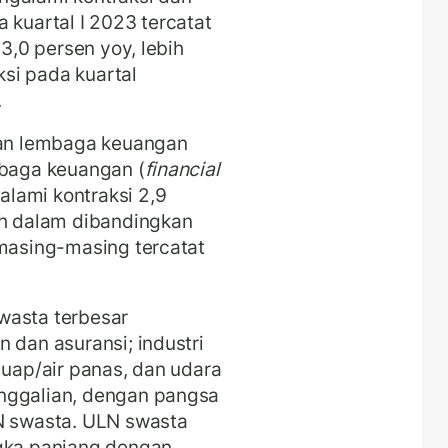
 kuartal I 2023 tercatat
 3,0 persen yoy, lebih
si pada kuartal
.
an lembaga keuangan
mbaga keuangan (
financial
lami kontraksi 2,9
ih dalam dibandingkan
 masing-masing tercatat
wasta terbesar
 dan asuransi; industri
 uap/air panas, dan udara
nggalian, dengan pangsa
LN swasta. ULN swasta
ngka panjang dengan