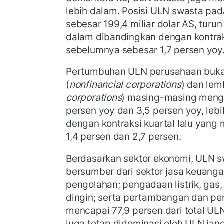
lebih dalam. Posisi ULN swasta pada
sebesar 199,4 miliar dolar AS, turun
dalam dibandingkan dengan kontrak
sebelumnya sebesar 1,7 persen yoy
Pertumbuhan ULN perusahaan buk
(
nonfinancial corporations
) dan le
corporations
) masing-masing menga
persen yoy dan 3,5 persen yoy, leb
dengan kontraksi kuartal lalu yang
1,4 persen dan 2,7 persen.
Berdasarkan sektor ekonomi, ULN s
bersumber dari sektor jasa keuangan
pengolahan; pengadaan listrik, gas,
dingin; serta pertambangan dan pe
mencapai 77,9 persen dari total U
juga tetap didominasi oleh ULN ja