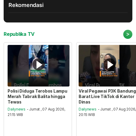
Rekomendasi
>
Republika TV
Polisi Diduga Terobos Lampu
Viral Pegawai P3K Bandung
Merah Tabrak Balita hingga
Barat Live TikTok di Kantor
Tewas
Dinas
Dailynews
- Jumat , 07 Aug 2026,
Dailynews
- Jumat , 07 Aug 2026
21:15 WIB
20:15 WIB