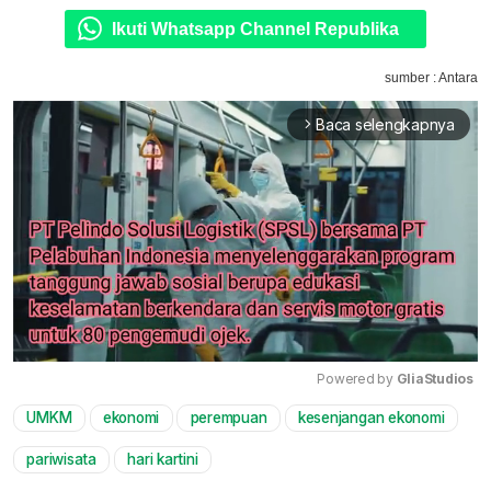
Ikuti Whatsapp Channel Republika
sumber : Antara
Baca selengkapnya
arrow_forward_ios
Powered by 
GliaStudios
UMKM
ekonomi
perempuan
kesenjangan ekonomi
Mute
pariwisata
hari kartini