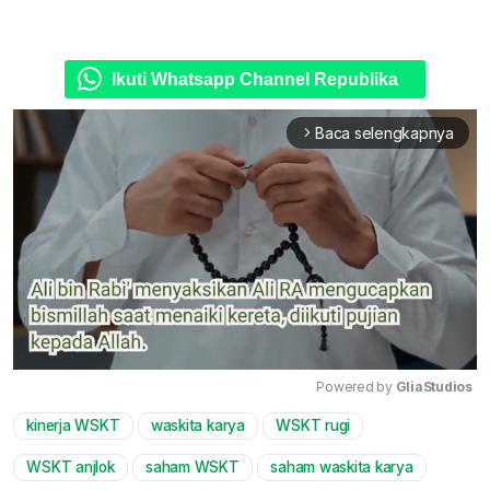
Ikuti Whatsapp Channel Republika
Baca selengkapnya
arrow_forward_ios
Powered by 
GliaStudios
kinerja WSKT
waskita karya
WSKT rugi
Mute
WSKT anjlok
saham WSKT
saham waskita karya