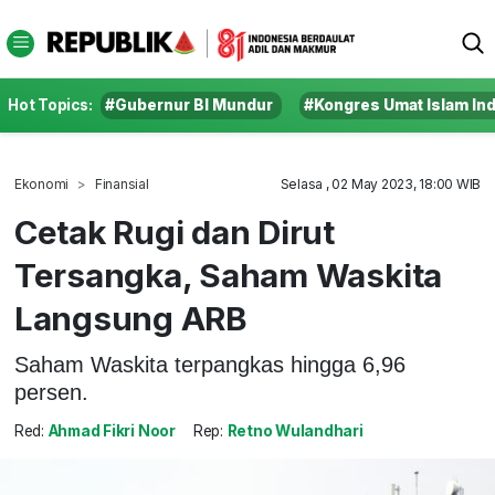
Hot Topics:
#Gubernur BI Mundur
#Kongres Umat Islam In
Ekonomi
Finansial
Selasa , 02 May 2023, 18:00 WIB
Cetak Rugi dan Dirut
Tersangka, Saham Waskita
Langsung ARB
Saham Waskita terpangkas hingga 6,96
persen.
Red:
Ahmad Fikri Noor
Rep:
Retno Wulandhari