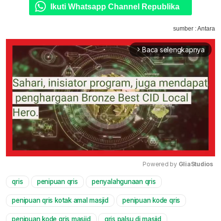
Ikuti Whatsapp Channel Republika
sumber : Antara
Baca selengkapnya
arrow_forward_ios
Powered by 
GliaStudios
qris
penipuan qris
penyalahgunaan qris
Mute
penipuan qris kotak amal masjid
penipuan kode qris
penipuan kode qris masjid
qris palsu di masjid