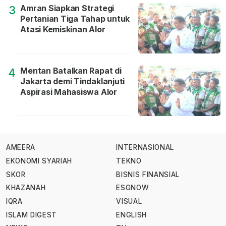
Amran Siapkan Strategi
3
Pertanian Tiga Tahap untuk
Atasi Kemiskinan Alor
Mentan Batalkan Rapat di
4
Jakarta demi Tindaklanjuti
Aspirasi Mahasiswa Alor
AMEERA
INTERNASIONAL
EKONOMI SYARIAH
TEKNO
SKOR
BISNIS FINANSIAL
KHAZANAH
ESGNOW
IQRA
VISUAL
ISLAM DIGEST
ENGLISH