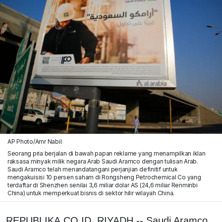
AP Photo/Amr Nabil
Seorang pria berjalan di bawah papan reklame yang menampilkan iklan
raksasa minyak milik negara Arab Saudi Aramco dengan tulisan Arab.
Saudi Aramco telah menandatangani perjanjian definitif untuk
mengakuisisi 10 persen saham di Rongsheng Petrochemical Co yang
terdaftar di Shenzhen senilai 3,6 miliar dolar AS (24,6 miliar Renminbi
China) untuk memperkuat bisnis di sektor hilir wilayah China.
REPUBLIKA.CO.ID, RIYADH -- Saudi Aramco