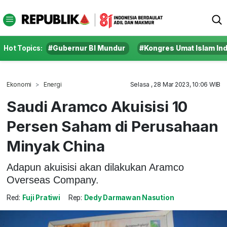
Hot Topics:
#Gubernur BI Mundur
#Kongres Umat Islam In
Ekonomi
Energi
Selasa , 28 Mar 2023, 10:06 WIB
Saudi Aramco Akuisisi 10
Persen Saham di Perusahaan
Minyak China
Adapun akuisisi akan dilakukan Aramco
Overseas Company.
Red:
Fuji Pratiwi
Rep:
Dedy Darmawan Nasution