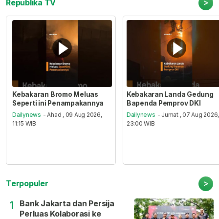
>
Republika TV
Kebakaran Bromo Meluas
Kebakaran Landa Gedung
Seperti ini Penampakannya
Bapenda Pemprov DKI
Dailynews
- Ahad , 09 Aug 2026,
Dailynews
- Jumat , 07 Aug 2026
11:15 WIB
23:00 WIB
>
Terpopuler
Bank Jakarta dan Persija
1
Perluas Kolaborasi ke