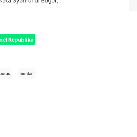
kata Syahrul di Bogor,
nel Republika
 beras
mentan