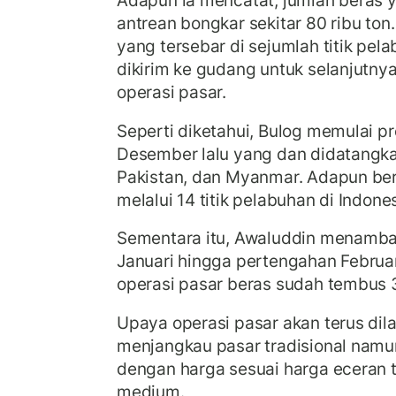
Adapun ia mencatat, jumlah beras
antrean bongkar sekitar 80 ribu ton
yang tersebar di sejumlah titik pe
dikirim ke gudang untuk selanjutn
operasi pasar.
Seperti diketahui, Bulog memulai pr
Desember lalu yang dan didatangkan
Pakistan, dan Myanmar. Adapun be
melalui 14 titik pelabuhan di Indones
Sementara itu, Awaluddin menambah
Januari hingga pertengahan Februari
operasi pasar beras sudah tembus 3
Upaya operasi pasar akan terus dil
menjangkau pasar tradisional namun
dengan harga sesuai harga eceran t
medium.