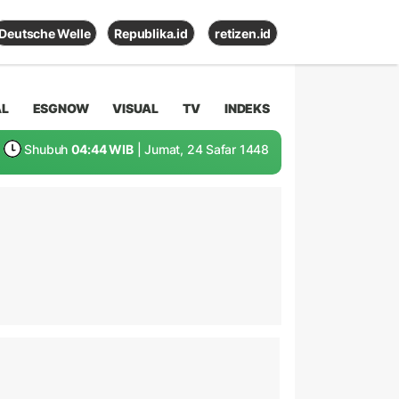
Deutsche Welle
Republika.id
retizen.id
AL
ESGNOW
VISUAL
TV
INDEKS
Shubuh
04:44 WIB
| Jumat, 24 Safar 1448