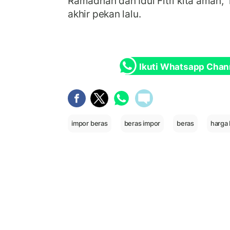
Ramadhan dan Idul Fitri kita aman," 
akhir pekan lalu.
Ikuti Whatsapp Chan
impor beras
beras impor
beras
harga