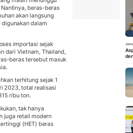
 yang masih menunggu
. Nantinya, beras-beras
labuhan akan langsung
ya digunakan dalam
oses importasi sejak
Juma
Asp
 dari Vietnam, Thailand,
den
ras-beras tersebut masuk
ia.
kan terhitung sejak 1
 2023, total realisasi
15 ribu ton.
akukan, tak hanya
 juga retail modern
ertinggi (HET) beras