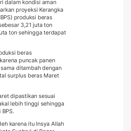
ri dalam kondisi aman
arkan proyeksi Kerangka
(BPS) produksi beras
ebesar 3,21 juta ton
uta ton sehingga terdapat
oduksi beras
n karena puncak panen
g sama ditambah dengan
otal surplus beras Maret
ret dipastikan sesuai
akal lebih tinggi sehingga
i BPS.
leh karena itu Insya Allah