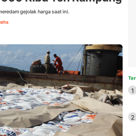
redam gejolak harga saat ini.
andha
Ter
1
2