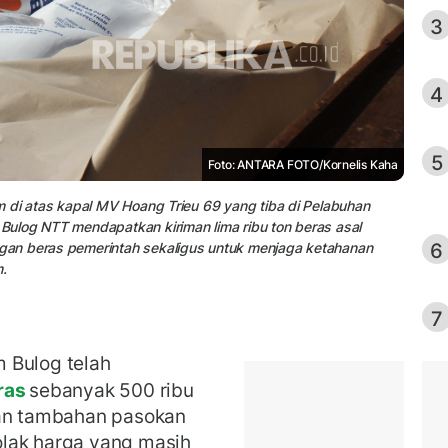
3
4
5
Foto: ANTARA FOTO/Kornelis Kaha
 di atas kapal MV Hoang Trieu 69 yang tiba di Pelabuhan
ulog NTT mendapatkan kiriman lima ribu ton beras asal
6
gan beras pemerintah sekaligus untuk menjaga ketahanan
.
7
 Bulog telah
ras
sebanyak 500 ribu
kan tambahan pasokan
lak harga yang masih