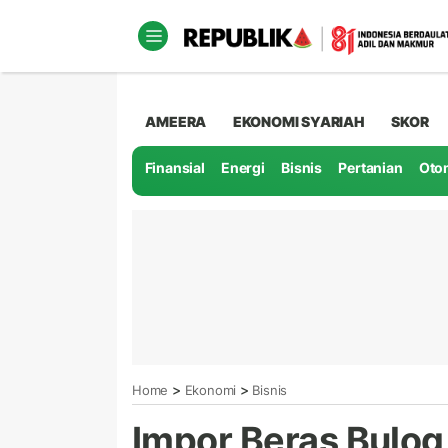
AMEERA
EKONOMI SYARIAH
SKOR
Finansial
Energi
Bisnis
Pertanian
Oto
>
>
Home
Ekonomi
Bisnis
Impor Beras Bulo