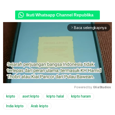
Ikuti Whatsapp Channel Republika
Baca selengkapnya
arrow_forward_ios
Powered by 
GliaStudios
kripto
aset kripto
kripto halal
kripto haram
Mute
India kripto
Arab kripto