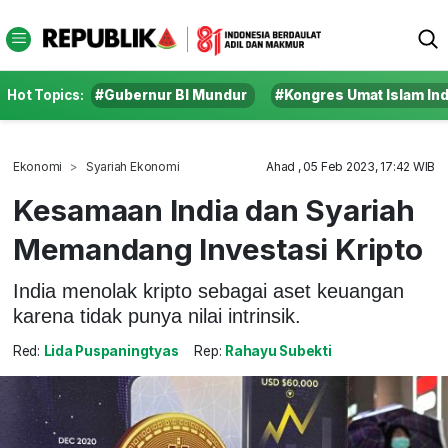
Hot Topics:
#Gubernur BI Mundur
#Kongres Umat Islam In
Ekonomi
Syariah Ekonomi
Ahad , 05 Feb 2023, 17:42 WIB
Kesamaan India dan Syariah
Memandang Investasi Kripto
India menolak kripto sebagai aset keuangan
karena tidak punya nilai intrinsik.
Red:
Lida Puspaningtyas
Rep:
Rahayu Subekti