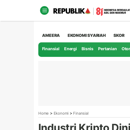
AMEERA
EKONOMI SYARIAH
SKOR
Finansial
Energi
Bisnis
Pertanian
Oto
>
>
Home
Ekonomi
Finansial
Industri Kripto Din