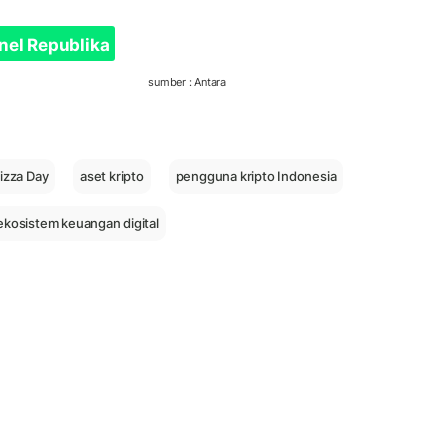
nel Republika
sumber : Antara
Pizza Day
aset kripto
pengguna kripto Indonesia
ekosistem keuangan digital