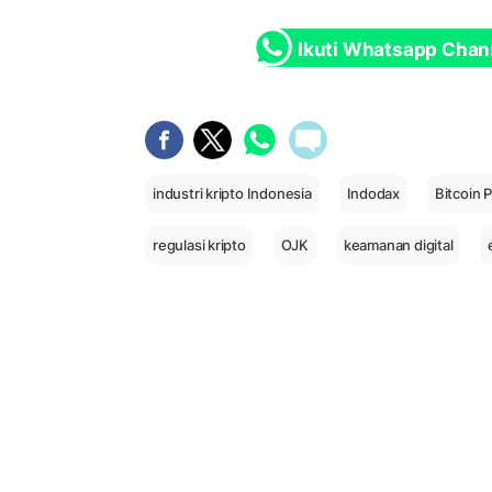
Ikuti Whatsapp Chan
industri kripto Indonesia
Indodax
Bitcoin 
regulasi kripto
OJK
keamanan digital