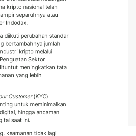
a kripto nasional telah
hampir separuhnya atau
er Indodax.
a diikuti perubahan standar
ing bertambahnya jumlah
ustri kripto melalui
Penguatan Sektor
dituntut meningkatkan tata
amanan yang lebih
our Customer
(
KYC
)
enting untuk meminimalkan
digital, hingga ancaman
tal saat ini.
g, keamanan tidak lagi