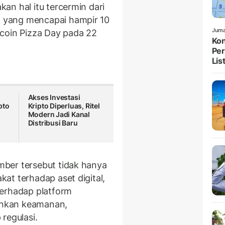
an hal itu tercermin dari
 yang mencapai hampir 10
Juma
tcoin Pizza Day
pada 22
Kon
Per
List
Akses Investasi
pto
Kripto Diperluas, Ritel
Modern Jadi Kanal
Distribusi Baru
ber tersebut tidak hanya
at terhadap aset digital,
terhadap platform
ankan keamanan,
regulasi.