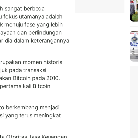
dah sangat berbeda
lu fokus utamanya adalah
ak menuju fase yang lebih
yaan dan perlindungan
jar dia dalam keterangannya
upakan momen historis
ujuk pada transaksi
kan Bitcoin pada 2010.
pertama kali Bitcoin
ripto berkembang menjadi
psi yang terus meningkat
ta Otoritas Jasa Keuangan