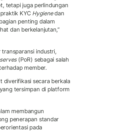
t, tetapi juga perlindungan
 praktik
KYC
Hygiene
dan
bagian penting dalam
at dan berkelanjutan,”
transparansi industri,
eserves
(
PoR
) sebagai salah
n terhadap member.
 diverifikasi secara berkala
yang tersimpan di platform
 dalam membangun
ong penerapan standar
berorientasi pada