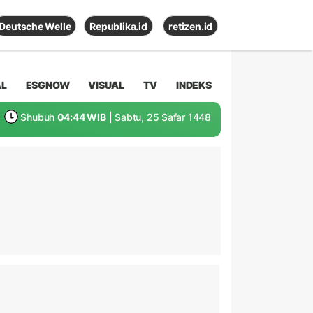
Deutsche Welle
Republika.id
retizen.id
AL
ESGNOW
VISUAL
TV
INDEKS
Shubuh
04:44 WIB
| Sabtu, 25 Safar 1448