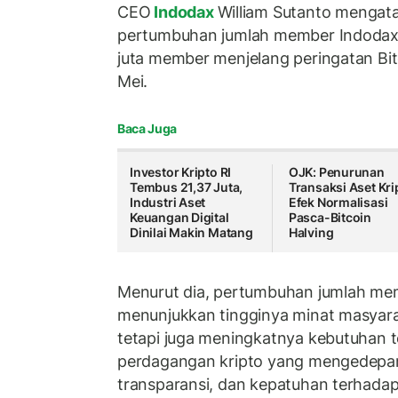
CEO
Indodax
William Sutanto mengatak
pertumbuhan jumlah member Indodax
juta member menjelang peringatan
Bi
Mei.
Baca Juga
Investor Kripto RI
OJK: Penurunan
Tembus 21,37 Juta,
Transaksi Aset Kri
Industri Aset
Efek Normalisasi
Keuangan Digital
Pasca-Bitcoin
Dinilai Makin Matang
Halving
Menurut dia, pertumbuhan jumlah mem
menunjukkan tingginya minat masyarak
tetapi juga meningkatnya kebutuhan 
perdagangan kripto yang mengedep
transparansi, dan kepatuhan terhadap 