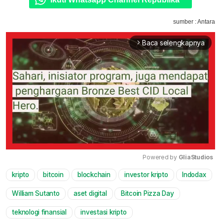
sumber : Antara
Baca selengkapnya
arrow_forward_ios
Powered by 
GliaStudios
kripto
bitcoin
blockchain
investor kripto
Indodax
Mute
William Sutanto
aset digital
Bitcoin Pizza Day
teknologi finansial
investasi kripto