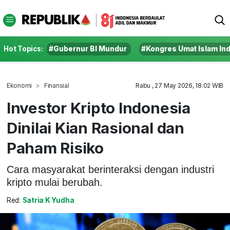
Hot Topics:
#Gubernur BI Mundur
#Kongres Umat Islam In
Ekonomi
Finansial
Rabu , 27 May 2026, 18:02 WIB
Investor Kripto Indonesia
Dinilai Kian Rasional dan
Paham Risiko
Cara masyarakat berinteraksi dengan industri
kripto mulai berubah.
Red:
Satria K Yudha