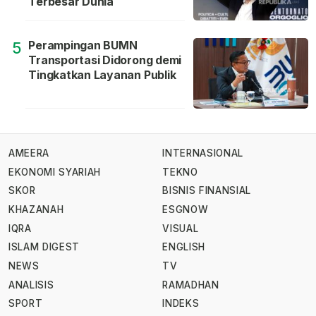
Terbesar Dunia
Perampingan BUMN
5
Transportasi Didorong demi
Tingkatkan Layanan Publik
AMEERA
INTERNASIONAL
EKONOMI SYARIAH
TEKNO
SKOR
BISNIS FINANSIAL
KHAZANAH
ESGNOW
IQRA
VISUAL
ISLAM DIGEST
ENGLISH
NEWS
TV
ANALISIS
RAMADHAN
SPORT
INDEKS