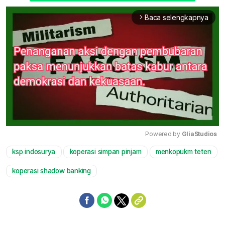
Baca selengkapnya
arrow_forward_ios
Powered by 
GliaStudios
ksp indosurya
koperasi simpan pinjam
menkopukm teten
Mute
koperasi shadow banking