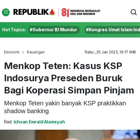
Hot Topics:
#Gubernur BI Mundur
#Kongres Umat Islam In
Ekonomi
Keuangan
Rabu , 25 Jan 2023, 19:17 WIB
Menkop Teten: Kasus KSP
Indosurya Preseden Buruk
Bagi Koperasi Simpan Pinjam
Menkop Teten yakin banyak KSP praktikkan
shadow banking
Red:
Ichsan Emrald Alamsyah