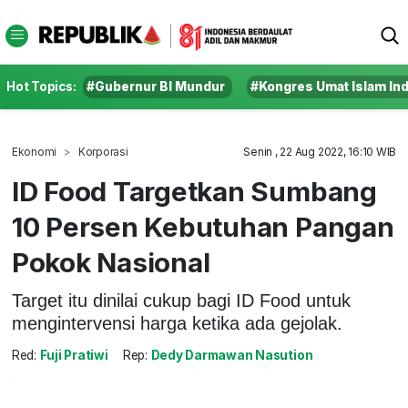
Hot Topics:
#Gubernur BI Mundur
#Kongres Umat Islam In
Ekonomi
Korporasi
Senin , 22 Aug 2022, 16:10 WIB
ID Food Targetkan Sumbang
10 Persen Kebutuhan Pangan
Pokok Nasional
Target itu dinilai cukup bagi ID Food untuk
mengintervensi harga ketika ada gejolak.
Red:
Fuji Pratiwi
Rep:
Dedy Darmawan Nasution