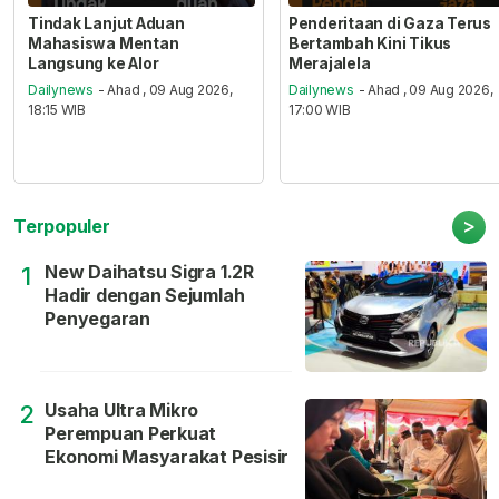
Tindak Lanjut Aduan
Penderitaan di Gaza Terus
Mahasiswa Mentan
Bertambah Kini Tikus
Langsung ke Alor
Merajalela
Dailynews
- Ahad , 09 Aug 2026,
Dailynews
- Ahad , 09 Aug 2026,
18:15 WIB
17:00 WIB
>
Terpopuler
New Daihatsu Sigra 1.2R
1
Hadir dengan Sejumlah
Penyegaran
Usaha Ultra Mikro
2
Perempuan Perkuat
Ekonomi Masyarakat Pesisir