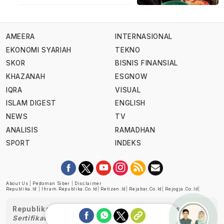
AMEERA
INTERNASIONAL
EKONOMI SYARIAH
TEKNO
SKOR
BISNIS FINANSIAL
KHAZANAH
ESGNOW
IQRA
VISUAL
ISLAM DIGEST
ENGLISH
NEWS
TV
ANALISIS
RAMADHAN
SPORT
INDEKS
About Us
|
Pedoman Siber
|
Disclaimer
Republika.id
|
Ihram.republika.co.id
|
Retizen.id
|
Rejabar.co.id
|
Rejogja.co.id
|
Republika telah diverifikasi oleh Dewan Pers
Sertifikat Nomor 1058/DP-Verifikasi/K/XII/2022