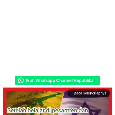
Ikuti Whatsapp Channel Republika
Baca selengkapnya
arrow_forward_ios