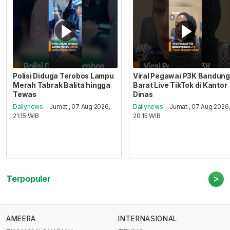
Polisi Diduga Terobos Lampu
Viral Pegawai P3K Bandung
Merah Tabrak Balita hingga
Barat Live TikTok di Kantor
Tewas
Dinas
Dailynews
- Jumat , 07 Aug 2026,
Dailynews
- Jumat , 07 Aug 2026
21:15 WIB
20:15 WIB
>
Terpopuler
AMEERA
INTERNASIONAL