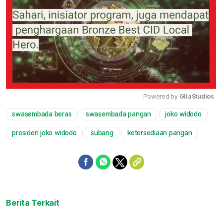
Powered by 
GliaStudios
swasembada beras
swasembada pangan
joko widodo
Mute
presiden joko widodo
subang
ketersediaan pangan
Berita Terkait