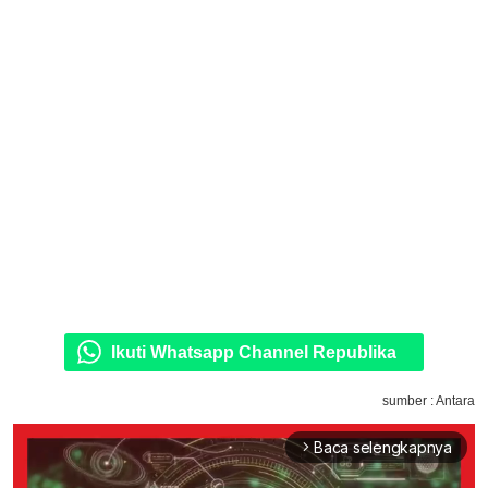
Ikuti Whatsapp Channel Republika
sumber : Antara
Baca selengkapnya
arrow_forward_ios