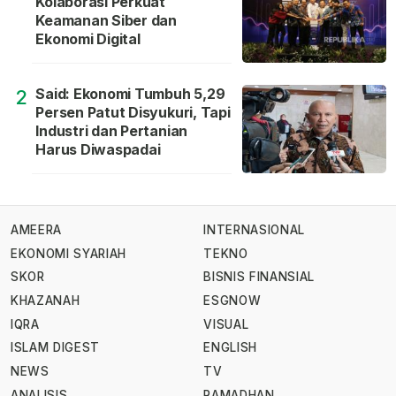
Kolaborasi Perkuat
Keamanan Siber dan
Ekonomi Digital
Said: Ekonomi Tumbuh 5,29
2
Persen Patut Disyukuri, Tapi
Industri dan Pertanian
Harus Diwaspadai
AMEERA
INTERNASIONAL
EKONOMI SYARIAH
TEKNO
SKOR
BISNIS FINANSIAL
KHAZANAH
ESGNOW
IQRA
VISUAL
ISLAM DIGEST
ENGLISH
NEWS
TV
ANALISIS
RAMADHAN